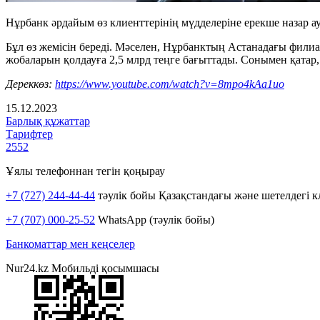
Нұрбанк әрдайым өз клиенттерінің мүдделеріне ерекше назар а
Бұл өз жемісін береді. Мәселен, Нұрбанктың Астанадағы фил
жобаларын қолдауға 2,5 млрд теңге бағыттады. Сонымен қатар
Дереккөз:
https://www.youtube.com/watch?v=8mpo4kAa1uo
15.12.2023
Барлық құжаттар
Тарифтер
2552
Ұялы телефоннан тегін қоңырау
+7 (727) 244-44-44
тәулік бойы Қазақстандағы және шетелдегі к
+7 (707) 000-25-52
WhatsApp (тәулік бойы)
Банкоматтар мен кеңселер
Nur24.kz Мобильді қосымшасы