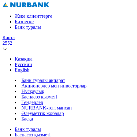
Жеке клиенттерге
Бизнеске
Банк туралы
Карта
2552
kz
Қазақша
Русский
English
Банк туралы ақпарат
Акционерлер мен инвесторлар
Нұсқаулық
Баспасөз қызметі
Тендерлер
NURBANK-тегі мансап
Әлеуметтік жобалар
Басқа
Банк туралы
Баспасөз қызметі