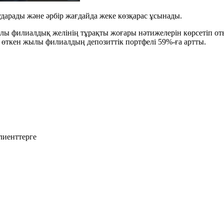
ударады және әрбір жағдайда жеке көзқарас ұсынады.
иалы филиалдық желінің тұрақты жоғары нәтижелерін көрсетіп
, өткен жылы филиалдың депозиттік портфелі 59%-ға артты.
лиенттерге