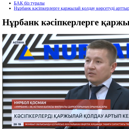
БАҚ біз туралы
Нұрбанк кәсіпкерлерге қаржылай қолдау көрсетуді артты
Нұрбанк кәсіпкерлерге қаржы