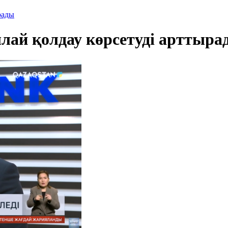
рады
лай қолдау көрсетуді арттыра