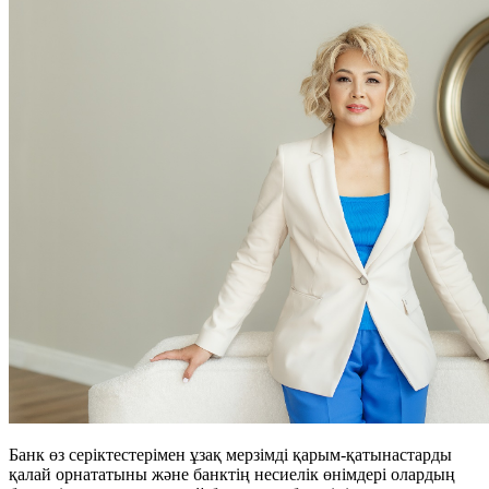
Банк өз серіктестерімен ұзақ мерзімді қарым-қатынастарды
қалай орнататыны және банктің несиелік өнімдері олардың