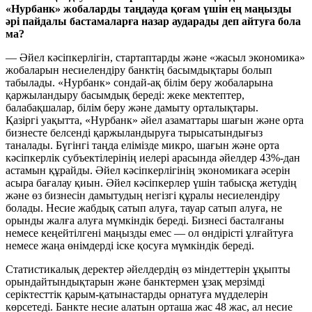
«Нурбанк» жобаларды таңдауда қоғам үшін ең маңызды
әрі пайдалы бастамаларға назар аударады деп айтуға бола
ма?
— Әйел кәсіпкерлігін, стартаптарды және «жасыл экономика»
жобаларын несиелендіру банктің басымдықтары болып
табылады. «Нурбанк» сондай-ақ білім беру жобаларына
қаржыландыру басымдық береді: жеке мектептер,
балабақшалар, білім беру және дамыту орталықтары.
Қазіргі уақытта, «Нурбанк» әйел азаматтары шағын және орта
бизнесте белсенді қаржыландыруға тырысатындығыз
таналады. Бүгінгі таңда елімізде микро, шағын және орта
кәсіпкерлік субъектілерінің иелері арасында әйелдер 43%-дан
астамын құрайды. Әйел кәсіпкерлігінің экономикаға әсерін
асыра бағалау қиын. Әйел кәсіпкерлер үшін табысқа жетудің
және өз бизнесін дамытудың негізгі құралы несиелендіру
болады. Несие жабдық сатып алуға, тауар сатып алуға, не
орынды жалға алуға мүмкіндік береді. Бизнесі басталғаны
немесе кеңейтілгені маңызды емес — ол өндірісті ұлғайтуға
немесе жаңа өнімдерді іске қосуға мүмкіндік береді.
Статистикалық деректер әйелдердің өз міндеттерін ұқыпты
орындайтындықтарын және банктермен ұзақ мерзімді
серіктесттік қарым-қатынастарды орнатуға мүдделерін
көрсетеді. Банкте несие алатын орташа жас 48 жас, ал несие