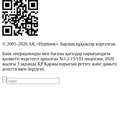
© 2005–2026 АҚ «Нурбанк». Барлық құқықтар қорғалған.
Банк операциялары мен бағалы қағаздар нарығындағы
қызметті жүргізуге арналған №1.2.15/193 лицензия, 2020
жылғы 3 ақпанда ҚР Қаржы нарығын реттеу және дамыту
агенттігімен берілген