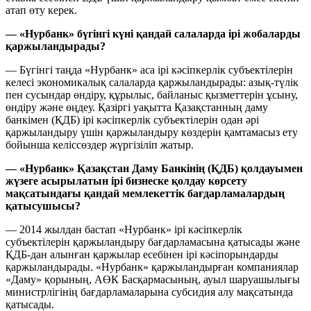
атап өту керек.
— «Нурбанк» бүгінгі күні қандай салаларда ірі жобаларды
қаржыландырады?
— Бүгінгі таңда «Нурбанк» аса ірі кәсіпкерлік субъектілерін
келесі экономикалық салаларда қаржыландырады: азық-түлік
пен сусындар өндіру, құрылыс, байланыс қызметтерін ұсыну,
өндіру және өңдеу. Қазіргі уақытта Қазақстанның даму
банкімен (ҚДБ) ірі кәсіпкерлік субъектілерін одан әрі
қаржыландыру үшін қаржыландыру көздерін қамтамасыз ету
бойынша келіссөздер жүргізіліп жатыр.
— «Нурбанк» Қазақстан Даму Банкінің (ҚДБ) қолдауымен
жүзеге асырылатын ірі бизнеске қолдау көрсету
мақсатындағы қандай мемлекеттік бағдарламалардың
қатысушысы?
— 2014 жылдан бастап «Нурбанк» ірі кәсіпкерлік
субъектілерін қаржыландыру бағдарламасына қатысады және
ҚДБ-дан алынған қаржылар есебінен ірі кәсіпорындарды
қаржыландырады. «Нурбанк» қаржыландырған компаниялар
«Даму» қорының, АӨК Басқармасының, ауыл шаруашылығы
министрлігінің бағдарламаларына субсидия алу мақсатында
қатысады.