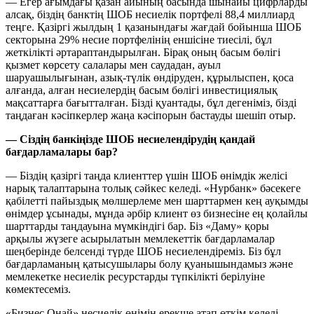
— Егер ағымдағы қазан айының басында шынайы цифрларды
алсақ, біздің банктің ШОБ несиелік портфелі 88,4 миллиард
теңге. Қазіргі жылдың 1 қазанындағы жағдай бойынша ШОБ
секторына 29% несие портфелінің еншісіне тиесілі, бұл
жеткілікті әртараптандырылған. Бірақ оның басым бөлігі
қызмет көрсету салалары мен саудадан, ауыл
шаруашылығынан, азық-түлік өндіруден, құрылыспен, қоса
алғанда, алған несиелердің басым бөлігі инвестициялық
мақсаттарға бағытталған. Бізді қуантады, бұл дегеніміз, бізді
таңдаған кәсіпкерлер жаңа кәсіпорын бастауды шешіп отыр.
— Сіздің банкіңізде ШОБ несиелендірудің қандай
бағдарламалары бар?
— Біздің қазіргі таңда клиенттер үшін ШОБ өнімдік желісі
нарық талаптарына толық сәйкес келеді. «Нурбанк» бәсекеге
қабілетті пайыздық мөлшерлеме мен шарттармен кең ауқымды
өнімдер ұсынады, мұнда әрбір клиент өз бизнесіне ең қолайлы
шарттарды таңдауына мүмкіндігі бар. Біз «Даму» қоры
арқылы жүзеге асырылатын мемлекеттік бағдарламалар
шеңберінде белсенді түрде ШОБ несиелендіреміз. Біз бұл
бағдарламаның қатысушылары болу қуанышындамыз және
мемлекетке несиелік ресурстарды түпкілікті берілуіне
көмектесеміз.
«Бизнес Онай» несиелік өнімін ерекше атап өткім келеді.