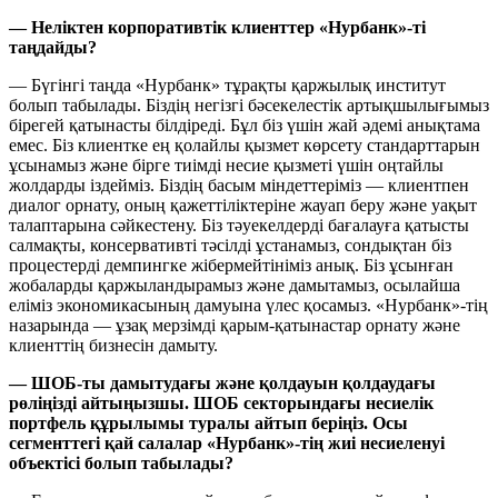
— Неліктен корпоративтік клиенттер «Нурбанк»-ті
таңдайды?
— Бүгінгі таңда «Нурбанк» тұрақты қаржылық институт
болып табылады. Біздің негізгі бәсекелестік артықшылығымыз
бірегей қатынасты білдіреді. Бұл біз үшін жай әдемі анықтама
емес. Біз клиентке ең қолайлы қызмет көрсету стандарттарын
ұсынамыз және бірге тиімді несие қызметі үшін оңтайлы
жолдарды іздейміз. Біздің басым міндеттеріміз — клиентпен
диалог орнату, оның қажеттіліктеріне жауап беру және уақыт
талаптарына сәйкестену. Біз тәуекелдерді бағалауға қатысты
салмақты, консервативті тәсілді ұстанамыз, сондықтан біз
процестерді демпингке жібермейтініміз анық. Біз ұсынған
жобаларды қаржыландырамыз және дамытамыз, осылайша
еліміз экономикасының дамуына үлес қосамыз. «Нурбанк»-тің
назарында — ұзақ мерзімді қарым-қатынастар орнату және
клиенттің бизнесін дамыту.
— ШОБ-ты дамытудағы және қолдауын қолдаудағы
рөліңізді айтыңызшы. ШОБ секторындағы несиелік
портфель құрылымы туралы айтып беріңіз. Осы
сегменттегі қай салалар «Нурбанк»-тің жиі несиеленуі
объектісі болып табылады?