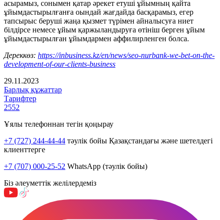
асырамыз, сонымен қатар әрекет етуші ұйымның қайта
ұйымдастырылғанға оындай жағдайда басқарамыз, егер
тапсырыс беруші жаңа қызмет түрімен айналысуға ниет
білдірсе немесе ұйым қаржыландыруға өтініш берген ұйым
ұйымдастырылған ұйымдармен аффилирленген болса.
Дереккөз:
https://inbusiness.kz/en/news/seo-nurbank-we-bet-on-the-
development-of-our-clients-business
29.11.2023
Барлық құжаттар
Тарифтер
2552
Ұялы телефоннан тегін қоңырау
+7 (727) 244-44-44
тәулік бойы Қазақстандағы және шетелдегі
клиенттерге
+7 (707) 000-25-52
WhatsApp (тәулік бойы)
Біз әлеуметтік желілердеміз