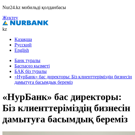
Nur24.kz мобильді қолданбасы
Жүктеу
kz
Қазақша
Русский
English
Банк туралы
Баспасөз қызметі
БАҚ біз туралы
«НурБанк» бас директоры: Біз клиенттеріміздің бизнесін
дамытуға басымдық береміз
«НурБанк» бас директоры:
Біз клиенттеріміздің бизнесін
дамытуға басымдық береміз