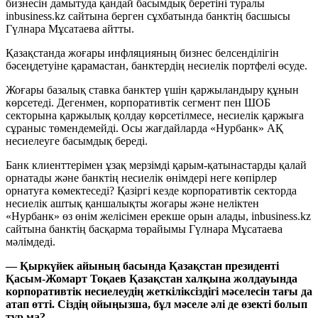
бизнесін дамытуда қандай басымдық беретіні туралы
inbusiness.kz сайтына берген сұхбатында банктің басшысы
Гүлнара Мұсатаева айтты.
Қазақстанда жоғары инфляцияның бизнес белсенділігін
бәсеңдетуіне қарамастан, банктердің несиелік портфелі өсуде.
Жоғары базалық ставка банктер үшін қаржыландыру құнын
көрсетеді. Дегенмен, корпоративтік сегмент пен ШОБ
секторына қаржылық қолдау көрсетілмесе, несиелік қаржыға
сұраныс төмендемейді. Осы жағдайларда «Нурбанк» АҚ
несиелеуге басымдық береді.
Банк клиенттерімен ұзақ мерзімді қарым-қатынастарды қалай
орнатады және банктің несиелік өнімдері неге көпірлер
орнатуға көмектеседі? Қазіргі кезде корпоративтік секторда
несиелік аштық қаншалықты жоғары және неліктен
«Нурбанк» өз өнім желісімен ерекше орын алады, inbusiness.kz
сайтына банктің басқарма төрайымы Гүлнара Мұсатаева
мәлімдеді.
— Қыркүйек айының басында Қазақстан президенті
Қасым-Жомарт Тоқаев Қазақстан халқына жолдауында
корпоративтік несиелеудің жеткіліксіздігі мәселесін тағы да
атап өтті. Сіздің ойыңызша, бұл мәселе әлі де өзекті болып
тұр ма?