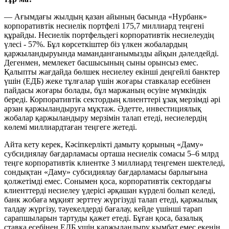
— Ағымдағы жылдың қазан айының басында «Нурбанк»
корпоративтік несиелік портфелі 175,7 миллиард теңгені
құрайды. Несиелік портфельдегі корпоративтік несиелеудің
үлесі - 57%. Бұл көрсеткіштер біз үлкен жобалардың
қаржыландыруында маманданғанымызды айқын дәлелдейді.
Дегенмен, мемлекет басшысының сыны орынсыз емес.
Қалыпты жағдайда бөлшек несиелеу екінші деңгейлі банктер
үшін (ЕДБ) жеке тұлғалар үшін жоғары ставкалар есебінен
пайдасы жоғары болады, бұл маржаның өсуіне мүмкіндік
береді. Корпоративтік сектордың клиенттері ұзақ мерзімді әрі
арзан қаржыландыруға мұқтаж. Әдетте, инвестициялық
жобалар қаржыландыру мерзімін талап етеді, несиелердің
көлемі миллиардтаған теңгеге жетеді.
Айта кету керек, Кәсіпкерлікті дамыту қорының «Даму»
субсидиялау бағдарламасы орташа несиелік сомасы 5–6 млрд
теңге корпоративтік клиентке 3 миллиард теңгемен шектеледі,
сондықтан «Даму» субсидиялау бағдарламасы барлығына
қолжетімді емес. Сонымен қоса, корпоративтік сектордағы
клиенттерді несиелеу үдерісі әрқашан күрделі болып келеді,
банк жобаға мұқият зерттеу жүргізуді талап етеді, қаржылық
талдау жүргізу, тәуекелдерді бағалау, кейде үшінші тарап
сарапшыларын тартуды қажет етеді. Бұған қоса, базалық
ставка есебінен ЕДБ үшін қаржыландыру қымбат емес екенін