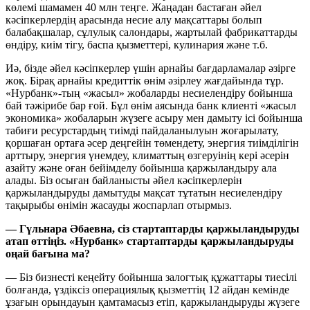
көлемі шамамен 40 млн теңге. Жаңадан бастаған әйел
кәсіпкерлердің арасында несие алу мақсаттары болып
балабақшалар, сұлулық салондары, жартылай фабрикаттарды
өндіру, киім тігу, баспа қызметтері, кулинария және т.б.
Иә, бізде әйел кәсіпкерлер үшін арнайы бағдарламалар әзірге
жоқ. Бірақ арнайы кредиттік өнім әзірлеу жағдайында тұр.
«Нурбанк»-тың «жасыл» жобаларды несиелендіру бойынша
бай тәжірибе бар ғой. Бұл өнім аясында банк клиенті «жасыл
экономика» жобаларын жүзеге асыру мен дамыту ісі бойынша
табиғи ресурстардың тиімді пайдаланылуын жоғарылату,
қоршаған ортаға әсер деңгейін төмендету, энергия тиімділігін
арттыру, энергия үнемдеу, климаттың өзгеруінің кері әсерін
азайту және оған бейімделу бойынша қаржыландыру ала
алады. Біз осыған байланысты әйел кәсіпкерлерін
қаржыландыруды дамытуды мақсат тұтатын несиелендіру
тақырыбы өнімін жасауды жоспарлап отырмыз.
— Гүльнара Әбаевна, сіз стартаптарды қаржыландыруды
атап өттіңіз. «Нурбанк» стартаптарды қаржыландыруды
оңай бағына ма?
— Біз бизнесті кеңейту бойынша залогтық құжаттары тиесілі
болғанда, үздіксіз операциялық қызметтің 12 айдан кемінде
ұзағын орындауын қамтамасыз етіп, қаржыландыруды жүзеге