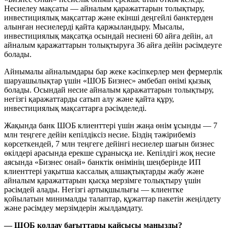
Несиелеу мақсаты — айналым қаражаттарын толықтыру,
инвестициялық мақсаттар және екінші деңгейлі банктерден
алынған несиелерді қайта қаржыландыру. Мысалы,
инвестициялық мақсатқа осындай несиені 60 айға дейін, ал
айналым қаражаттарын толықтыруға 36 айға дейін рәсімдеуге
болады.
Айнымалы айналымдары бар жеке кәсіпкерлер мен фермерлік
шаруашылықтар үшін «ШОБ Бизнес» әмбебап өнімі қызық
болады. Осындай несие айналым қаражаттарын толықтыру,
негізгі қаражаттарды сатып алу және қайта құру,
инвестициялық мақсаттарға рәсімделеді.
Жақында банк ШОБ клиенттері үшін жаңа өнім ұсынды — 7
млн теңгеге дейін кепілдіксіз несие. Біздің тәжірибеміз
көрсеткендей, 7 млн теңгеге дейінгі несиелер шағын бизнес
өкілдері арасында ерекше сұранысқа ие. Кепілдігі жоқ несие
аясында «Бизнес онай» банктік өнімінің шеңберінде ИП
клиенттері уақытша кассалық алшақтықтарды жабу және
айналым қаражаттарын қысқа мерзімге толықтыру үшін
рәсімдей алады. Негізгі артықшылығы — клиентке
қойылатын минималды талаптар, құжаттар пакетін жеңілдету
және рәсімдеу мерзімдерін жылдамдату.
— ШОБ қолдау бағыттары қайсысы маңызды?