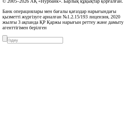
© 2005–2026 АҚ «Нурбанк». Барлық құқықтар қорғалған.
Банк операциялары мен бағалы қағаздар нарығындағы
қызметті жүргізуге арналған №1.2.15/193 лицензия, 2020
жылғы 3 ақпанда ҚР Қаржы нарығын реттеу және дамыту
агенттігімен берілген