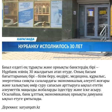
Биыл елдегі ең тұрақты және орнықты банктердің бірі –
Нұрбанк өзінің 30 жылдығын атап өтуде. Оның басым
бағыттарының бірі - білім беру, өндіріс, медицина, құрылыс,
энергетика сияқты салалардағы экономикалық әлеуеті жоғары
және халықтың өмір сүру сапасын арттыруға ықпал ететін
әлеуметтік маңызды жобаларды іздестіру және іске асыру.
Осылайша, банк ұлттық экономиканың орнықты дамуына
ықпал етуге ұмтылады.
Дереккөз: saryarqatv.kz