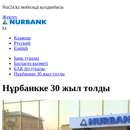
Nur24.kz мобильді қолданбасы
Жүктеу
kz
Қазақша
Русский
English
Банк туралы
Баспасөз қызметі
БАҚ біз туралы
Нұрбанкке 30 жыл толды
Нұрбанкке 30 жыл толды