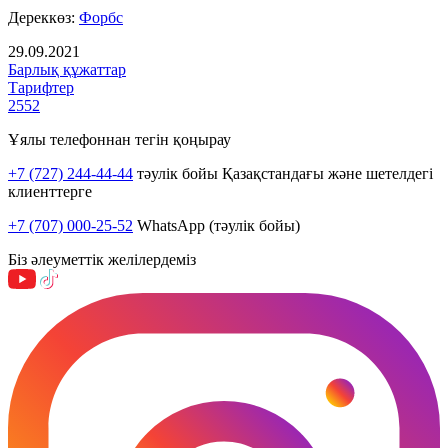
Дереккөз:
Форбс
29.09.2021
Барлық құжаттар
Тарифтер
2552
Ұялы телефоннан тегін қоңырау
+7 (727) 244-44-44
тәулік бойы Қазақстандағы және шетелдегі
клиенттерге
+7 (707) 000-25-52
WhatsApp (тәулік бойы)
Біз әлеуметтік желілердеміз