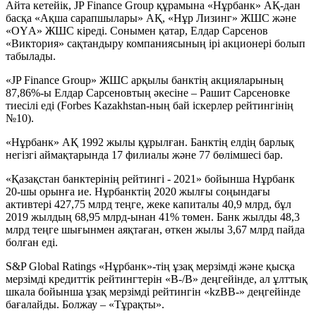
Айта кетейік, JP Finance Group құрамына «Нұрбанк» АҚ-дан
басқа «Ақша сарапшылары» АҚ, «Нұр Лизинг» ЖШС және
«ОҮА» ЖШС кіреді. Сонымен қатар, Елдар Сарсенов
«Виктория» сақтандыру компаниясының ірі акционері болып
табылады.
«JP Finance Group» ЖШС арқылы банктің акцияларының
87,86%-ы Елдар Сарсеновтың әкесіне – Рашит Сарсеновке
тиесілі еді (Forbes Kazakhstan-ның бай іскерлер рейтингінің
№10).
«Нұрбанк» АҚ 1992 жылы құрылған. Банктің елдің барлық
негізгі аймақтарында 17 филиалы және 77 бөлімшесі бар.
«Қазақстан банктерінің рейтингі - 2021» бойынша Нұрбанк
20-шы орынға ие. Нұрбанктің 2020 жылғы соңындағы
активтері 427,75 млрд теңге, жеке капиталы 40,9 млрд, бұл
2019 жылдың 68,95 млрд-ынан 41% төмен. Банк жылды 48,3
млрд теңге шығынмен аяқтаған, өткен жылы 3,67 млрд пайда
болған еді.
S&P Global Ratings «Нұрбанк»-тің ұзақ мерзімді және қысқа
мерзімді кредиттік рейтингтерін «B-/B» деңгейінде, ал ұлттық
шкала бойынша ұзақ мерзімді рейтингін «kzBB-» деңгейінде
бағалайды. Болжау – «Тұрақты».