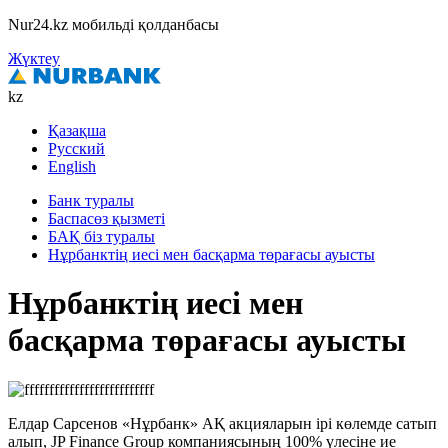
Nur24.kz мобильді қолданбасы
Жүктеу
kz
Қазақша
Русский
English
Банк туралы
Баспасөз қызметі
БАҚ біз туралы
Нұрбанктің иесі мен басқарма төрағасы ауысты
Нұрбанктің иесі мен
басқарма төрағасы ауысты
Елдар Сарсенов «Нұрбанк» АҚ акцияларын ірі көлемде сатып
алып, JP Finance Group компаниясының 100% үлесіне ие