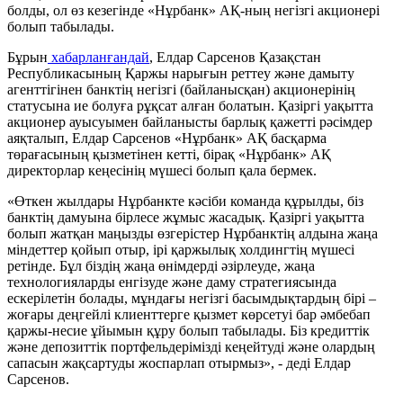
болды, ол өз кезегінде «Нұрбанк» АҚ-ның негізгі акционері
болып табылады.
Бұрын
хабарланғандай
, Елдар Сарсенов Қазақстан
Республикасының Қаржы нарығын реттеу және дамыту
агенттігінен банктің негізгі (байланысқан) акционерінің
статусына ие болуға рұқсат алған болатын. Қазіргі уақытта
акционер ауысуымен байланысты барлық қажетті рәсімдер
аяқталып, Елдар Сарсенов «Нұрбанк» АҚ басқарма
төрағасының қызметінен кетті, бірақ «Нұрбанк» АҚ
директорлар кеңесінің мүшесі болып қала бермек.
«Өткен жылдары Нұрбанкте кәсіби команда құрылды, біз
банктің дамуына бірлесе жұмыс жасадық. Қазіргі уақытта
болып жатқан маңызды өзгерістер Нұрбанктің алдына жаңа
міндеттер қойып отыр, ірі қаржылық холдингтің мүшесі
ретінде. Бұл біздің жаңа өнімдерді әзірлеуде, жаңа
технологияларды енгізуде және даму стратегиясында
ескерілетін болады, мұндағы негізгі басымдықтардың бірі –
жоғары деңгейлі клиенттерге қызмет көрсетуі бар әмбебап
қаржы-несие ұйымын құру болып табылады. Біз кредиттік
және депозиттік портфельдерімізді кеңейтуді және олардың
сапасын жақсартуды жоспарлап отырмыз», - деді Елдар
Сарсенов.