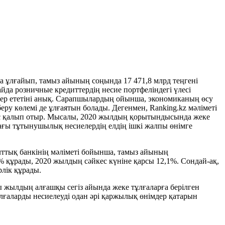
а ұлғайып, тамыз айының соңында 17 471,8 млрд теңгені
айда розничные кредиттердің несие портфеліндегі үлесі
әсер ететіні анық. Сарапшылардың ойынша, экономиканың өсу
ру көлемі де ұлғаятын болады. Дегенмен, Ranking.kz мәліметі
лыс қалып отыр. Мысалы, 2020 жылдың қорытындысында жеке
дағы тұтынушылық несиелердің елдің ішкі жалпы өнімге
ттық банкінің мәліметі бойынша, тамыз айының
5% құрады, 2020 жылдың сәйкес күніне қарсы 12,1%. Сондай-ақ,
дерлік құрады.
 жылдың алғашқы сегіз айында жеке тұлғаларға берілген
ұлғаларды несиелеуді одан әрі қаржылық өнімдер қатарын