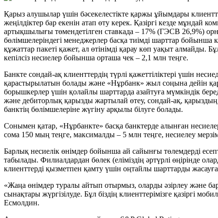
Қарыз алушылар үшін бәсекелестікте қаржы ұйымдары клиентте
жеңілдіктер бар екенін атап өту керек. Қазіргі кезде мұндай
артықшылығы төмендетілген ставкада – 17% (ГЭСВ 26,9%) орнын
бөлімшелеріндегі менеджерлер басқа тиімді шарттар бойынша 
құжаттар пакеті қажет, ал өтінімді қарау көп уақыт алмайды. Б
кепілсіз несиелер бойынша орташа чек – 2,1 млн теңге.
Банкте сондай-ақ клиенттердің түрлі қажеттіліктері үшін неси
қарастырылатын болады және «Нұрбанк» жыл соңына дейін қары
борышкерлер үшін қолайлы шарттарда азайтуға мүмкіндік бере
және дебиторлық қарызды жартылай өтеу, сондай-ақ, қарыздың
банктің бөлімшелеріне жүгіну арқылы білуге болады.
Сонымен қатар, «Нұрбанкте» басқа банктерде алынған несиеле
сома 150 мың теңге, максималды – 5 млн теңге, несиелеу мерзімі
Барлық несиелік өнімдер бойынша ай сайынғы төлемдерді есепт
табылады. Филиалдардан бөлек (еліміздің әртүрлі өңірінде ол
клиенттерді қызметпен қамту үшін оңтайлы шарттарды жасауғ
«Жаңа өнімдер туралы айтып отырмыз, оларды әзірлеу және б
сынақтары жүргізілуде. Бұл біздің клиенттерімізге қазіргі мо
Есмолдин.