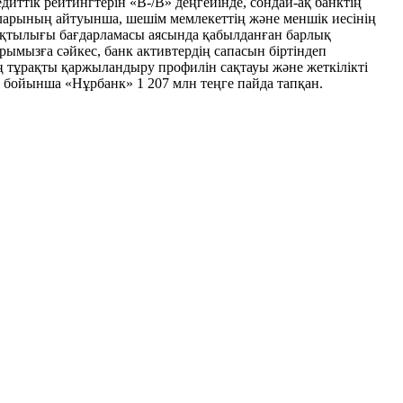
иттік рейтингтерін «В-/В» деңгейінде, сондай-ақ банктің
ыларының айтуынша, шешім мемлекеттің және меншік иесінің
рақтылығы бағдарламасы аясында қабылданған барлық
ымызға сәйкес, банк активтердің сапасын біртіндеп
ің тұрақты қаржыландыру профилін сақтауы және жеткілікті
ы бойынша «Нұрбанк» 1 207 млн теңге пайда тапқан.