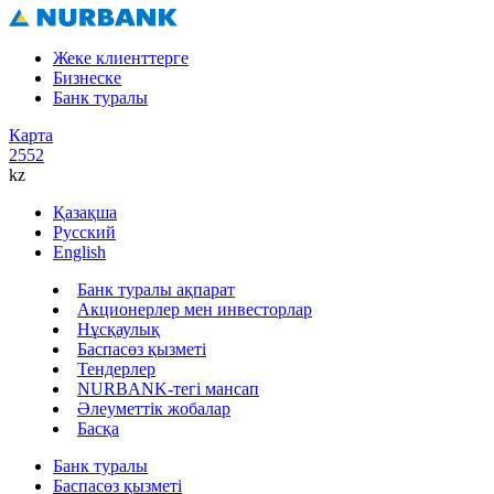
Жеке клиенттерге
Бизнеске
Банк туралы
Карта
2552
kz
Қазақша
Русский
English
Банк туралы ақпарат
Акционерлер мен инвесторлар
Нұсқаулық
Баспасөз қызметі
Тендерлер
NURBANK-тегі мансап
Әлеуметтік жобалар
Басқа
Банк туралы
Баспасөз қызметі