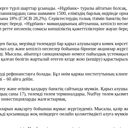
рге түрлі шарттар ұсынады. «Нұрбанк» туралы айтатын болсақ,
 компаниялардың саны шамамен 1500, еліміздің барлық өңірінде 
а 18% (ГЭСВ 28,2%). Серіктестердің толық тізімін банктің бөл
кеңес береді. «Нұрбанк» мамандарының айтуынша, кепілсіз нес
ұл ретте несиенің сомасы көпшіліктің қажеттіліктеріне жауап бер
еден басқа, мерзімді төлемдері бар қарыз алушыларға көмек көрс
з алу және кепілсіз несиелер бойынша бірнеше акциялар жүргі
ді. Мысалы, айыппұл санкцияларын немесе пайыздық үстемақылар
 қалған бөлігін жартылай өтеген кезде жою (кешіру) қарастыры
рді рефинанстауға болады. Бұл өнім қаржы институтының клиен
 – 60 айға дейін.
еу және өтінім қалдыру банктің сайтында мүмкін. Қарыз алушыл
ардың саны 17), төлемді төлем терминалдары, NurPay төлем қызм
а инвестицияларды жалғастырмақ.
арларын жақсарту бойынша жұмыс жүргізудеміз. Мысалы, қазір 
бильді қосымшада жоқ өнімдерге онлайн қолжетімдікті алуға мүмк