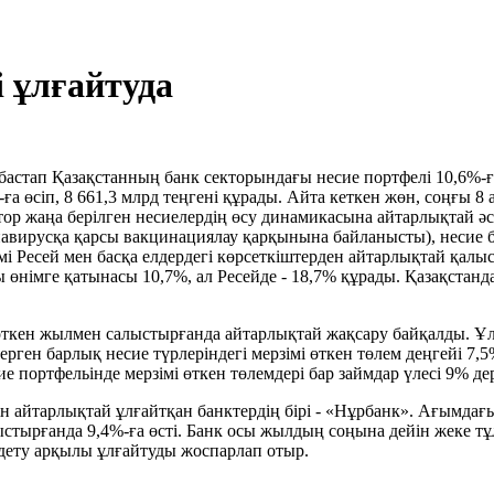
 ұлғайтуда
астап Қазақстанның банк секторындағы несие портфелі 10,6%-ғ
а өсіп, 8 661,3 млрд теңгені құрады. Айта кеткен жөн, соңғы 8 
ктор жаңа берілген несиелердің өсу динамикасына айтарлықтай 
навирусқа қарсы вакцинациялау қарқынына байланысты), несие бе
мі Ресей мен басқа елдердегі көрсеткіштерден айтарлықтай қа
 өнімге қатынасы 10,7%, ал Ресейде - 18,7% құрады. Қазақстан
ткен жылмен салыстырғанда айтарлықтай жақсару байқалды. Ұл
рген барлық несие түрлеріндегі мерзімі өткен төлем деңгейі 7,
 портфельінде мерзімі өткен төлемдері бар займдар үлесі 9% 
айтарлықтай ұлғайтқан банктердің бірі - «Нұрбанк». Ағымдағы
лыстырғанда 9,4%-ға өсті. Банк осы жылдың соңына дейін жеке т
дету арқылы ұлғайтуды жоспарлап отыр.