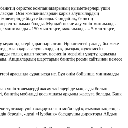
 банктің серіктес компанияларының қызметкерлері үшін
орналасқан. Осы компаниялардан қарыз алушылардың
імшелерінде білуге болады. Сондай-ақ, банктің
иелер ең танымал болды. Мұндай несие алу үшін минималды
еді: минималды - 150 мың теңге, максималды – 5 млн теңге,
ету мүмкіндіктері қарастырылған. Әр клиенттің жағдайы жеке
зеді, олар қарыз алушылардың қарыздық жүктемесін
ды толық алып тастау, несиенің мерзімін ұзарту, қарызды
лады. Акциялардың шарттарын банктің ресми сайтынан немесе
ттері арасында сұранысқа ие. Бұл өнім бойынша минималды
ар үшін төлемдерді жасау тәсілдері де маңызды болып
еті, банктің мобильді қосымшасы арқылы жасауға болады. Банк
жеке тұлғалар үшін жаңартылған мобильді қосымшаның соңғы
індік береді», - деді «Нұрбанк» басқарушы директоры Айдын