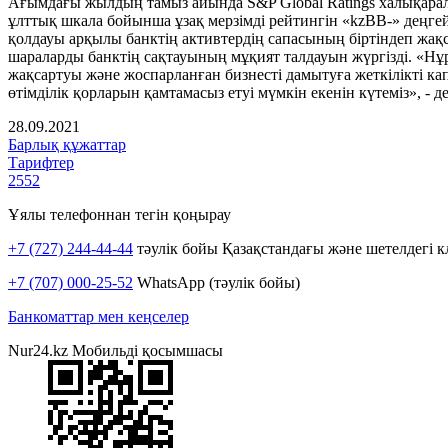
Ағымдағы жылдың тамыз айында S&P Global Ratings халықаралық 
ұлттық шкала бойынша ұзақ мерзімді рейтингін «kzBB-» деңге
қолдауы арқылы банктің активтердің сапасының біртіндеп жа
шараларды банктің сақтауының мұқият талдауын жүргізді. «Нұ
жақсартуы және жоспарланған бизнесті дамытуға жеткілікті кап
өтімділік қорларын қамтамасыз етуі мүмкін екенін күтеміз»,
28.09.2021
Барлық құжаттар
Тарифтер
2552
Ұялы телефоннан тегін қоңырау
+7 (727) 244-44-44
тәулік бойы Қазақстандағы және шетелдегі к
+7 (707) 000-25-52
WhatsApp (тәулік бойы)
Банкоматтар мен кеңселер
Nur24.kz Мобильді қосымшасы