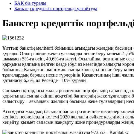
БАҚ біз туралы
Банктер кредиттік портфельді ұлғайтуда
Банктер кредиттік портфельді
Ұ
лттық банктің мәліметі бойынша ағымдағы жылдың басынан б
құрады. Оның ішінде жеке тұлғаларды несие беру көлемі 21,6%-ғ
шамамен 5%-ға өсіп, 49,6%-ға жетті. Осылайша, розничные се
қарқыны қалпына келген кезде (бұл өз кезегінде халықты коро
бойынша, Қазақстан экономикасында халықты несие беру көле
тұлғалардың барлық несие түрлерінің Қазақстанның ішкі жалпы
қатынасы 6,2%, ал Ресейде - 10% құрады.
Сонымен қатар, осы жылы розничные портфельдің сапасында ө
қорытындысында екінші деңгейлі банктердің жеке тұлғаларға бе
салыстыру – ағымдағы жылдың басында жеке тұлғалардың несие
Ағымдағы жылдың басынан бастап розничные несиелер көлемін 
кепілсіз несиелердің көлемі 2020 жылдың сәйкес кезеңімен са
кеңейту, қызмет сапасын жақсарту және процедураларды жеңіл