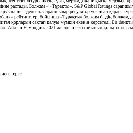
агенттігі «Нұрбанктің» ұзақ мерзімді және қысқа мерзімді кред
йінде растады. Болжам – «Тұрақты». S&P Global Ratings сарапш
қсаруына негізделген. Сарапшылар регулятор ұсынған қаржы тұ
рбанк» рейтингтері бойынша «Тұрақты» болжам біздің болжамдар
итал қорларын сақтап қалуы мүмкін екенін көрсетеді. Біз банкт
 - дейді Айдын Есмолдин. 2021 жылдың сегіз айының қорытындыс
лиенттерге