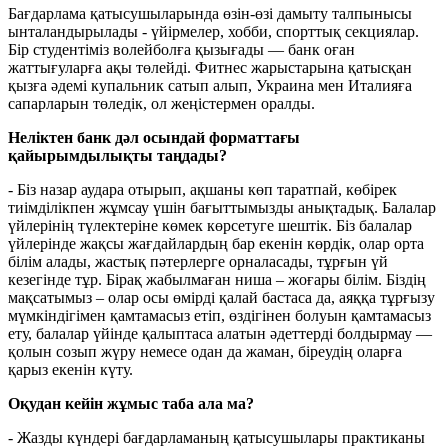
Бағдарлама қатысушыларында өзін-өзі дамыту талпынысы
ынталандырылады - үйірмелер, хобби, спорттық секциялар.
Бір студентіміз волейболға қызығады — банк оған
жаттығуларға ақы төлейді. Фитнес жарыстарына қатысқан
қызға әдемі купальник сатып алып, Украина мен Италияға
сапарларын төледік, ол жеңістермен оралды.
Неліктен банк дәл осындай форматтағы
қайырымдылықты таңдады?
- Біз назар аудара отырып, ақшаны көп таратпай, көбірек
тиімділікпен жұмсау үшін бағыттымызды анықтадық. Балалар
үйлерінің түлектеріне көмек көрсетуге шештік. Біз балалар
үйлерінде жақсы жағдайлардың бар екенін көрдік, олар орта
білім алады, жастық пәтерлерге орналасады, тұрғын үй
кезегінде тұр. Бірақ жабылмаған ниша – жоғары білім. Біздің
мақсатымыз – олар осы өмірді қалай бастаса да, аяққа тұрғызу
мүмкіндігімен қамтамасыз етіп, өздігінен болуын қамтамасыз
ету, балалар үйінде қалыптаса алатын әдеттерді болдырмау —
қолын созып жүру немесе одан да жаман, біреудің оларға
қарыз екенін күту.
Оқудан кейін жұмыс таба ала ма?
- Жазды күндері бағдарламаның қатысушылары практиканы