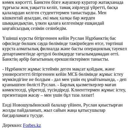
көмек көрсетті. Банктен бізге жауапкер куратор жатақханада
тұрғысы жоқ уақытта келіп, тамақ әзірлеуді үйретті, басқа
қалалардан келген студенттермен таныстырды. Мен
кішкентай ауылдан, екі мың халқы бар жерден
шыққандықтан, үлкен қалаға келгенімде ешқандай
ыңғайсыздық сезімін сезінбедім.
Үшінші курсты бітіргеннен кейін Руслан Нұрбанктің бас
офисінде бөлшек сауда бөлімінде тәжірибеден өтсе, төртінші
курста алматылық филиалда және басты операциялық тәуекел
департаментінде әртүрлі бөлімдерде тағылымдамадан өтті.
Банктің әрбір бағытының ерекшеліктерімен танысты.
- Нұрбанкте жұмыс істеймін деген мақсат қойдым, және
университетті бітіргеннен кейін МСБ бөлімінде жұмыс істеу
мүмкіндігіне ие болдым - дәл мен үшін ең ұнайтынында, - деп
қуанышпен бөлісті Руслан. - Барлық қызметкерлер маған
көмектеседі, үйретеді, түсіндіреді. Клиенттермен жұмыс істеу,
презентация жасау – мен үшін бұл таза ләззат!
Енді Новошульбинский балалар үйінен, Руслан қиыстырған
жолды пайдаланып, жыл сайын жаңа қатысушылар
бағдарламаға түсуде.
Дереккөз:
Forbes.kz