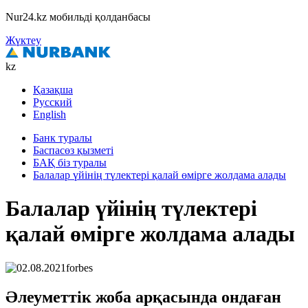
Nur24.kz мобильді қолданбасы
Жүктеу
kz
Қазақша
Русский
English
Банк туралы
Баспасөз қызметі
БАҚ біз туралы
Балалар үйінің түлектері қалай өмірге жолдама алады
Балалар үйінің түлектері
қалай өмірге жолдама алады
Әлеуметтік жоба арқасында ондаған