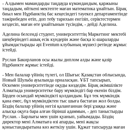
- Алдымен мамандарды таңдауда күмәндандым, қаржыны
таңдадым, өйткені мектепте маған математика ұнайтын. Бірақ
биыл мен Нұрбанктің бас кеңесіндегі тәуекел департаментінде
тәжірибеден өтіп, доп тебу тарихын енгізіп, серіктестермен
кездесіп, маған өте ұнайтынын түсіндім, - дейді Аделина.
Аделина белсенді студент, университеттің Маркетинг мектебі
шеңберіндегі ашық есік күндерін және басқа іс-шараларды
ұйымдастырады әрі Eventum клубының мүшесі ретінде жұмыс
істейді.
Руслан Бакирланов осы жылы диплом алды және қазір
Нұрбанкте жұмыс істейді.
- Мен балалар үйінің түлегі, ол Шығыс Қазақстан облысында,
Новый Шульба ауылында орналасқан. ҰБТ тапсырып,
Өскемен университетінде оқуды көздедім. Бірақ әкімшілікте
Алматыда университетке бару мүмкіндігі бар екенін білдім.
Бірден осындай мүмкіндікті қолдандым. Бұл тек мүмкіндік
қана емес, бұл мүмкіндіктен тыс шыға бастаған жол болды.
Біздің балалар үйінің негізі қаланғаннан бері ұзаққа және
алысқа оқуға бара алған бірінші адаммын, - деп таныстырды
Руслан. - Барлығы мен үшін қуанып, уайымдады. Біздің
директор мені Алматыға өзі апарды, мені жақсы
қоныстандыратына көз жеткізу үшін. Құжат тапсыруда маған