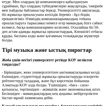
өтуде. Мен олардың ірі компанияларға қабылдануын
сұраймын, бұл олардың түйіндемелерін жақсартады, тәжірибе
мен пайдалы байланыстар береді. Университетті аяқтағанда,
біз жұмысқа орналасуына кепілдік береміз - бұл біздің
ерекшелігіміз. Өзіміздің компанияларымыздың тобына
орналастыруға тырысамыз немесе егер мамандық бізге сәйкес
келмесе, басқа компаниялармен келісеміз. Осылайша біз 50-
ден астам адамды жұмысқа орналастырдық. Көпшілігі отбасы
құрды, баспана алды және қоғамның толыққанды мүшелері
болды.
Тірі музыка және ыстық пирогтар
Жоба үшін негізгі университет ретінде КОУ неліктен
таңдалды?
- Біріншіден, жеке университетпен ынтымақтасқымыз келді.
Екіншіден, студенттерді жұмысқа орналастыруды ескеретін
рейтингтерді талдадық, және бұл көрсеткіш бойынша
Алматыда КОУ алда болды. Үшіншіден, «баға - сапа»
қатынасы, төртіншіден - әкімшілік және экономикалық штат.
Бесіншіден - мамандықтардың кең ауқымы: мейіргерліктен
бастап мұнай химиясына дейін.
Қандай қиындықтар туындайды, бағдарламадан көңіліңіз