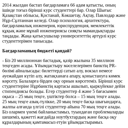
2014 жылдан бастап бағдарламаға 66 адам қатысты, оның
ішінде тоғыз бірінші курс студенттері бар. Олар Шығыс
Қазақстан облысы, Қостанай, Көкшетау, Ақтау, Павлодар және
Нұр-Сұлтаннан келеді. Олар психология, архитектура,
бағдарламалық инженерия, юриспруденция, мемлекеттік
құқық және мұнай инженериясы сияқты мамандықтарды
таңдады. Жаңа қатысушылар университеттің әртүрлі курс
студенттерімен танысады.
Бағдарламаның бюджеті қандай?
- Біз 20 миллионнан бастадық, қазір жылына 35 миллион
теңгеден асады. Ұйымдастыру мәселелерімен банктің PR-
бөлімі айналысады: билеттерді сатып алу, вокзал немесе
әуежайдан күтіп алу, жатақханаға апару, қоныстануға көмек
көрсету. Балаларға бірден оқу орнын көрсетеміз. Бірінші курс
студенттеріне Нұрбанктің картасы ашылып, қыркүйекке дейін
стипендиясы болады. Егер студенттер 4 және 5 бағасымен
оқыса – 25 мың теңге, үштіктер болса – 15 мың теңге алады.
25 мың теңге азық-түлікке, 20 мың теңге басқа шығындарға,
жалпы алғанда үлгілі студенттер айына 70 мың теңге алады.
Біз олармен үнемі байланыстамыз, туындаған проблемаларды
шешеміз, қажетті жағдайда ноутбухтардың және басқа оқу
құралдарының қамтамасыз етуін ұйымдастырамыз.