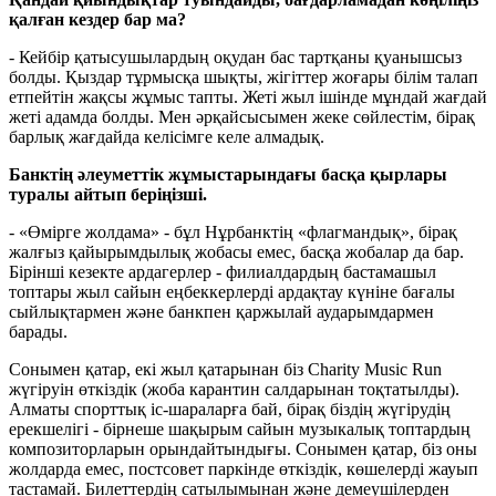
қалған кездер бар ма?
- Кейбір қатысушылардың оқудан бас тартқаны қуанышсыз
болды. Қыздар тұрмысқа шықты, жігіттер жоғары білім талап
етпейтін жақсы жұмыс тапты. Жеті жыл ішінде мұндай жағдай
жеті адамда болды. Мен әрқайсысымен жеке сөйлестім, бірақ
барлық жағдайда келісімге келе алмадық.
Банктің әлеуметтік жұмыстарындағы басқа қырлары
туралы айтып беріңізші.
- «Өмірге жолдама» - бұл Нұрбанктің «флагмандық», бірақ
жалғыз қайырымдылық жобасы емес, басқа жобалар да бар.
Бірінші кезекте ардагерлер - филиалдардың бастамашыл
топтары жыл сайын еңбеккерлерді ардақтау күніне бағалы
сыйлықтармен және банкпен қаржылай аударымдармен
барады.
Сонымен қатар, екі жыл қатарынан біз Charity Music Run
жүгіруін өткіздік (жоба карантин салдарынан тоқтатылды).
Алматы спорттық іс-шараларға бай, бірақ біздің жүгірудің
ерекшелігі - бірнеше шақырым сайын музыкалық топтардың
композиторларын орындайтындығы. Сонымен қатар, біз оны
жолдарда емес, постсовет паркінде өткіздік, көшелерді жауып
тастамай. Билеттердің сатылымынан және демеушілерден