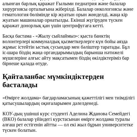
алынған барлық қаражат Ғылыми педиатрия және балалар
хирургиясы орталығына жіберілді. Балалар онкологиясы және
гематология бөлімінде кір жуатын орын жөнделді, жаңа кір
жуатын машиналар орнатылды. Екінші жүгіруден түскен
қаражат донорлық қан үшін центрифугаға кетті.
Басқа бастама - «Жылу сыйлаймыз»: қыста банктің
волонтерлері коммуналдық қызметкерлерге күн бойы аязда
жұмыс істейтін ыстық сусындар мен бәліштер таратады. Бұл
іс-шара біздің жаңа органдарымыздың барынша нәтижелі
мүшелеріне алғыс айту мақсатымен біздің өкілдіктеріміз бар
бірнеше қалада өтуде.
Қайталанбас мүмкіндіктерден
басталады
«Өмірге жолдама» бағдарламасының қажеттілігі мен тиімділігі
қатысушылардың оқиғаларымен дәлелденеді.
КОУ-дың үшінші курс студенті Аделина Жданова Семейдегі
(ВКО) балалар үйіндегі курстасынан өмірге жолдама туралы
алғаш рет естігенін айтты — ол екі жыл бұрын университетке
түскен болатын.