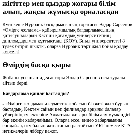
жігіттер мен қыздар жоғары білім
алып, жақсы жұмысқа орналасқан
Күні кеше Нұрбанк басқармасының төрағасы Элдар Сарсенов
«Өмірге жолдама» қайырымдылық бағдарламасының
қатысушыларын Каспий қоғамдық университетінің
дипломдарымен құттықтады (КОУ). Биыл университетті 8
түлек бітіріп шықты, оларға Нұрбанк төрт жыл бойы қолдау
көрсетті.
Өмірдің басқа қыры
Жобаны ұсынған идея авторы Элдар Сарсенов осы туралы
айтып берді.
Бағдарлама қашан басталды?
- «Өмірге жолдама» әлеуметтік жобасын біз жеті жыл бұрын
бастадық. Көктем сайын көп филиалдар арқылы балалар
үйлерінің түлектеріне Алматыда жоғары білім алу мүмкіндігі
бар екенін хабарлаймыз. Оларға эссе, видео хабарламаны,
сондай-ақ өту балын жинағанын растайтын ҰБТ немесе КТА
нәтижелерін жіберу қажет.