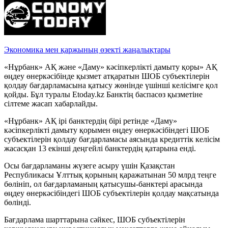
Экономика мен қаржының өзекті жаңалықтары
«Нұрбанк» АҚ және «Даму» кәсіпкерлікті дамыту қоры» АҚ
өңдеу өнеркәсібінде қызмет атқаратын ШОБ субъектілерін
қолдау бағдарламасына қатысу жөнінде үшінші келісімге қол
қойды. Бұл туралы Etoday.kz Банктің баспасөз қызметіне
сілтеме жасап хабарлайды.
«Нұрбанк» АҚ ірі банктердің бірі ретінде «Даму»
кәсіпкерлікті дамыту қорымен өңдеу өнеркәсібіндегі ШОБ
субъектілерін қолдау бағдарламасы аясында кредиттік келісім
жасасқан 13 екінші деңгейлі банктердің қатарына енді.
Осы бағдарламаны жүзеге асыру үшін Қазақстан
Республикасы Ұлттық қорының қаражатынан 50 млрд теңге
бөлініп, ол бағдарламаның қатысушы-банктері арасында
өңдеу өнеркәсібіндегі ШОБ субъектілерін қолдау мақсатында
бөлінді.
Бағдарлама шарттарына сәйкес, ШОБ субъектілерін