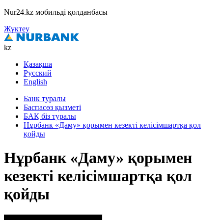
Nur24.kz мобильді қолданбасы
Жүктеу
kz
Қазақша
Русский
English
Банк туралы
Баспасөз қызметі
БАҚ біз туралы
Нұрбанк «Даму» қорымен кезекті келісімшартқа қол
қойды
Нұрбанк «Даму» қорымен
кезекті келісімшартқа қол
қойды