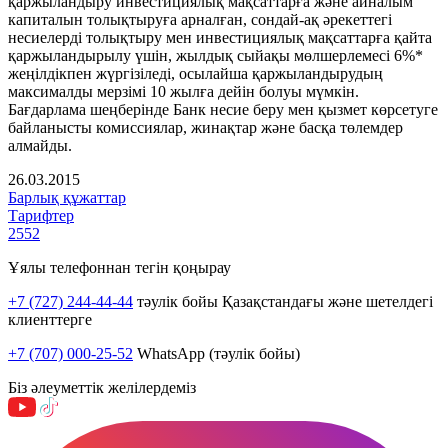
қаржыландыру инвестициялық мақсаттарға және айналым
капиталын толықтыруға арналған, сондай-ақ әрекеттегі
несиелерді толықтыру мен инвестициялық мақсаттарға қайта
қаржыландырылу үшін, жылдық сыйақы мөлшерлемесі 6%*
жеңілдікпен жүргізіледі, осылайша қаржыландырудың
максималды мерзімі 10 жылға дейін болуы мүмкін.
Бағдарлама шеңберінде Банк несие беру мен қызмет көрсетуге
байланысты комиссиялар, жинақтар және басқа төлемдер
алмайды.
26.03.2015
Барлық құжаттар
Тарифтер
2552
Ұялы телефоннан тегін қоңырау
+7 (727) 244-44-44
тәулік бойы Қазақстандағы және шетелдегі
клиенттерге
+7 (707) 000-25-52
WhatsApp (тәулік бойы)
Біз әлеуметтік желілердеміз