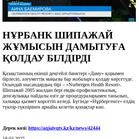
НҰРБАНК ШИПАЖАЙ
ЖҰМЫСЫН ДАМЫТУҒА
ҚОЛДАУ БІЛДІРДІ
Қазақстанның екінші деңгейлі банктері «Даму» қорымен
бірлесіп, әлеуметтік маңызы бар жобаларға қолдау көрсетуде.
Осындай нысандардың бірі – «Nurbergen Health Resort».
Шипажай 2005 жылдан бері емдік-профилактикалық,
денсаулыққа пайдалы өзге де процедураларымен танылып,
халыққа қызмет көрсетіп келеді. Бүгінде «Нұрбергенге» елдің
түкпір-түкпірінен арнайы келетін қонақтар көп.
Дерек көзі:
https://aqjaiyqtv.kz/kz/news/42444
18.03.2025