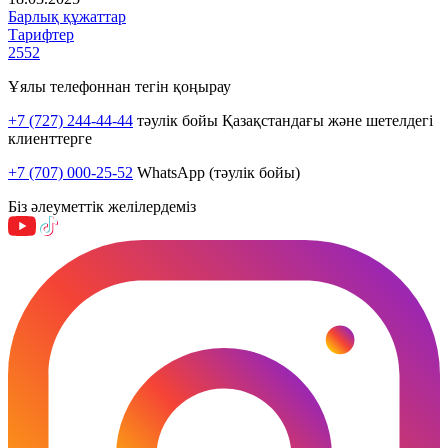
Барлық құжаттар
Тарифтер
2552
Ұялы телефоннан тегін қоңырау
+7 (727) 244-44-44
тәулік бойы Қазақстандағы және шетелдегі
клиенттерге
+7 (707) 000-25-52
WhatsApp (тәулік бойы)
Біз әлеуметтік желілердеміз