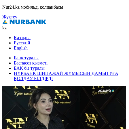
Nur24.kz мобильді қолданбасы
Жүктеу
kz
Қазақша
Русский
English
Банк туралы
Баспасөз қызметі
БАҚ біз туралы
НҰРБАНК ШИПАЖАЙ ЖҰМЫСЫН ДАМЫТУҒА
ҚОЛДАУ БІЛДІРДІ