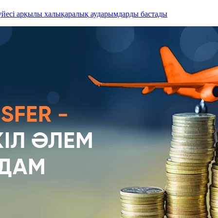
жүйесі арқылы халықаралық аударымдарды бастады