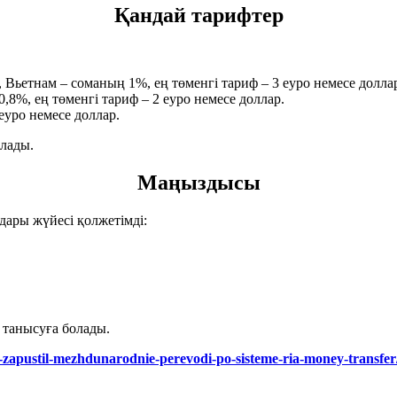
Қандай тарифтер
 Вьетнам – соманың 1%, ең төменгі тариф – 3 еуро немесе долла
,8%, ең төменгі тариф – 2 еуро немесе доллар.
еуро немесе доллар.
алады.
Маңыздысы
дары жүйесі қолжетімді:
 танысуға болады.
-zapustil-mezhdunarodnie-perevodi-po-sisteme-ria-money-transfer