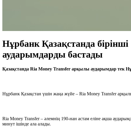
Нұрбанк Қазақстанда бірінші
аударымдарды бастады
Қазақстанда Ria Money Transfer арқылы аударымдар тек Нұ
Нұрбанк Қазақстан үшін жаңа жүйе – Ria Money Transfer арқы
Ria Money Transfer – әлемнің 190-нан астам еліне ақша аудар
минут ішінде ала алады.