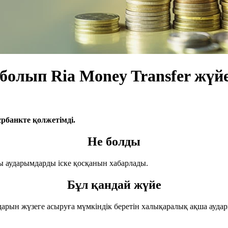
 болып Ria Money Transfer жү
рбанкте қолжетімді.
Не болды
лы аударымдарды іске қосқанын хабарлады.
Бұл қандай жүйе
ымдарын жүзеге асыруға мүмкіндік беретін халықаралық ақша ауд