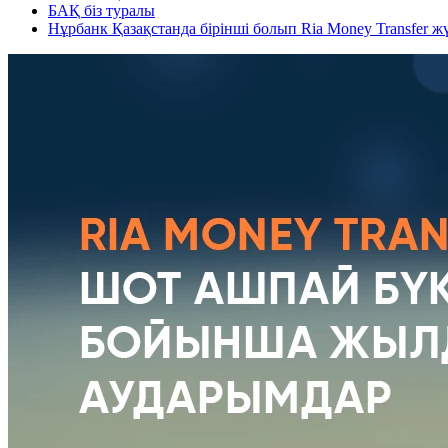
БАҚ біз туралы
Нұрбанк Қазақстанда бірінші болып Ria Money Transfer 