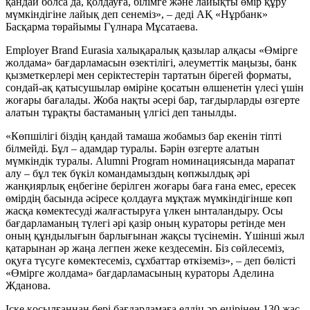
қандай болса да, қолдауға, білімге және лайықты өмір құру
мүмкіндігіне лайық деп сенеміз», – деді АҚ «Нұрбанк»
Басқарма төрайымы Гүлнара Мұсатаева.
Employer Brand Eurasia халықаралық қазылар алқасы «Өмірге
жолдама» бағдарламасын өзектілігі, әлеуметтік маңызы, банк
қызметкерлері мен серіктестерін тартатын бірегей форматы,
сондай-ақ қатысушылар өміріне қосатын өлшенетін үлесі үшін
жоғары бағалады. Жоба нақты әсері бар, тағдырларды өзгерте
алатын тұрақты бастаманың үлгісі деп танылды.
«Көпшілігі біздің қандай тамаша жобамыз бар екенін тіпті
білмейді. Бұл – адамдар туралы. Бәрін өзгерте алатын
мүмкіндік туралы. Alumni Program номинациясында марапат
алу – бұл тек бүкіл командамыздың көпжылдық әрі
жанқиярлық еңбегіне берілген жоғары баға ғана емес, ересек
өмірдің басында әсіресе қолдауға мұқтаж мүмкіндігінше көп
жасқа көмектесуді жалғастыруға үлкен ынталандыру. Осы
бағдарламаның түлегі әрі қазір оның кураторы ретінде мен
оның құндылығын барлығынан жақсы түсінемін. Үшінші жыл
қатарынан әр жаңа легпен жеке кездесемін. Біз сөйлесеміз,
оқуға түсуге көмектесеміз, сұхбаттар өткіземіз», – деп бөлісті
«Өмірге жолдама» бағдарламасының кураторы Аделина
Жданова.
Іске қосылғаннан бері бағдарламаға елдің әр өңірінен 130 жас