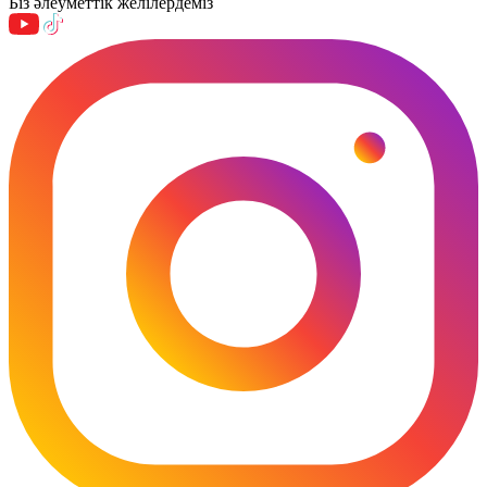
Біз әлеуметтік желілердеміз