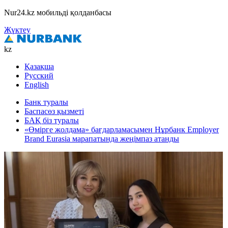
Nur24.kz мобильді қолданбасы
Жүктеу
kz
Қазақша
Русский
English
Банк туралы
Баспасөз қызметі
БАҚ біз туралы
«Өмірге жолдама» бағдарламасымен Нұрбанк Employer
Brand Eurasia марапатында жеңімпаз атанды