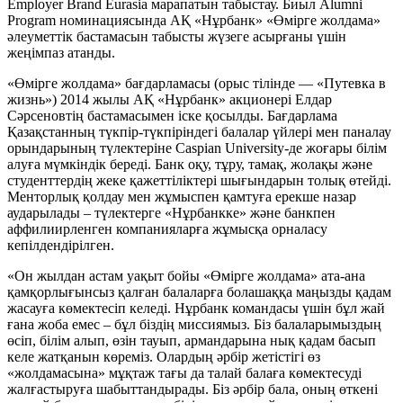
Employer Brand Eurasia марапатын табыстау. Биыл Alumni
Program номинациясында АҚ «Нұрбанк» «Өмірге жолдама»
әлеуметтік бастамасын табысты жүзеге асырғаны үшін
жеңімпаз атанды.
«Өмірге жолдама» бағдарламасы (орыс тілінде — «Путевка в
жизнь») 2014 жылы АҚ «Нұрбанк» акционері Елдар
Сәрсеновтің бастамасымен іске қосылды. Бағдарлама
Қазақстанның түкпір-түкпіріндегі балалар үйлері мен паналау
орындарының түлектеріне Caspian University-де жоғары білім
алуға мүмкіндік береді. Банк оқу, тұру, тамақ, жолақы және
студенттердің жеке қажеттіліктері шығындарын толық өтейді.
Менторлық қолдау мен жұмыспен қамтуға ерекше назар
аударылады – түлектерге «Нұрбанкке» және банкпен
аффилиирленген компанияларға жұмысқа орналасу
кепілдендірілген.
«Он жылдан астам уақыт бойы «Өмірге жолдама» ата-ана
қамқорлығынсыз қалған балаларға болашаққа маңызды қадам
жасауға көмектесіп келеді. Нұрбанк командасы үшін бұл жай
ғана жоба емес – бұл біздің миссиямыз. Біз балаларымыздың
өсіп, білім алып, өзін тауып, армандарына нық қадам басып
келе жатқанын көреміз. Олардың әрбір жетістігі өз
«жолдамасына» мұқтаж тағы да талай балаға көмектесуді
жалғастыруға шабыттандырады. Біз әрбір бала, оның өткені