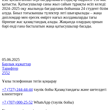
қатысты. Қатысушылар саны жыл сайын тұрақты өсіп келеді:
2024–2025 оқу жылында бағдарлама бойынша 24 студент білім
алуда. Биыл тоғызыншы түлектер легі шығарылады – жаңа
дипломдар мен ересек өмірге нағыз жолдамаларды тағы
бірнеше жас қазақстандық алады. Жақында олардың орнын
бәрі енді ғана басталатын жаңа қатысушылар басады.
05.06.2025
Барлық құжаттар
Тарифтер
2552
Ұялы телефоннан тегін қоңырау
+7 (727) 244-44-44
тәулік бойы Қазақстандағы және шетелдегі
клиенттерге
+7 (707) 000-25-52
WhatsApp (тәулік бойы)