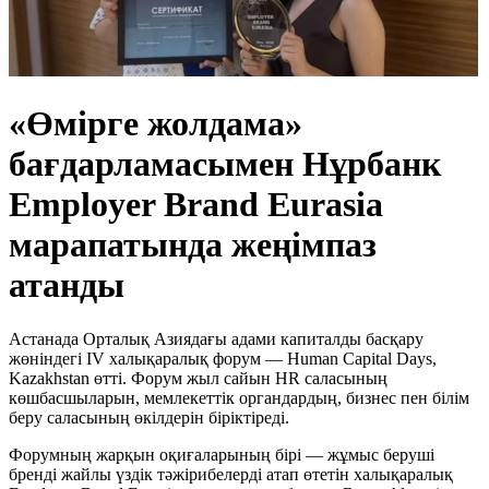
«Өмірге жолдама»
бағдарламасымен Нұрбанк
Employer Brand Eurasia
марапатында жеңімпаз
атанды
Астанада Орталық Азиядағы адами капиталды басқару
жөніндегі IV халықаралық форум — Human Capital Days,
Kazakhstan өтті. Форум жыл сайын HR саласының
көшбасшыларын, мемлекеттік органдардың, бизнес пен білім
беру саласының өкілдерін біріктіреді.
Форумның жарқын оқиғаларының бірі — жұмыс беруші
бренді жайлы үздік тәжірибелерді атап өтетін халықаралық