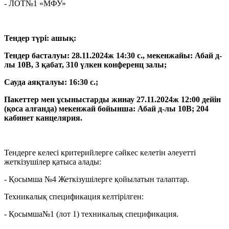
- ЛОТ№1 «МФУ»
Тендер түрі: ашық:
Тендер басталуы: 28.11.2024ж 14:30 с., мекенжайы: Абай д-
лы 10В, 3 қабат, 310 үлкен конференц залы;
Сауда аяқталуы: 16:30 с.;
Пакеттер мен ұсыныстарды жинау 27.11.2024ж 12:00 дейін
(қоса алғанда) мекенжай бойынша: Абай д-лы 10В; 204
кабинет канцелярия.
Тендерге келесі критерийлерге сәйкес келетін әлеуетті
жеткізушілер қатыса алады:
-
Қосымша №4 Жеткізушілерге қойылатын талаптар.
Техникалық спецификация келтірілген:
-
Қосымша№1 (лот 1) техникалық спецификация.