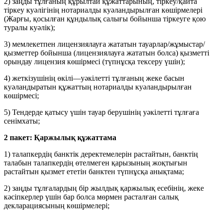
2) заңды тұлғаның құрылтай құжаттарының, тіркеу/қайта
тіркеу куәлігінің нотариалды куәландырылған көшірмелері
(Жарғы, қосылған құндылық салығы бойынша тіркеуге қою
туралы куәлік);
3)
мемлекетпен лицензиялауға жататын тауарлар/жұмыстар/
қызметтер бойынша (лицензиялауға жататын болса) қызметті
орындау лицензия көшірмесі (түпнұсқа тексеру үшін);
4) жеткізушінің өкілі—уәкілетті тұлғаның жеке басын
куәландыратын құжаттың нотариалды куәландырылған
көшірмесі;
5) Тендерде қатысу үшін тауар берушінің уәкілетті тұлғаға
сенімхаты;
2 пакет: Қаржылық құжаттама
1) талапкердің банктік деректемелерін растайтын, банктің
талабын талапкердің өтелмеген қарызының жоқтығын
растайтын қызмет ететін банктен түпнұсқа анықтама;
2) заңды тұлғалардың бір жылдық қаржылық есебінің, жеке
кәсіпкерлер үшін бар болса мөрмен расталған салық
декларациясының көшірмелері;