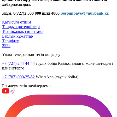
хабарласыңыз
.
Жұм. 8(727)2 50
0
00
0 ішкі
4000
Sospanbayev@
nurbank.
kz
Қатысуға өтінім
Таңдау критерийлері
Техникалық сипаттама
Барлық құжаттар
Тарифтер
2552
Ұялы телефоннан тегін қоңырау
+7 (727) 244-44-44
тәулік бойы Қазақстандағы және шетелдегі
клиенттерге
+7 (707) 000-25-52
WhatsApp (тәулік бойы)
Біз әлеуметтік желілердеміз