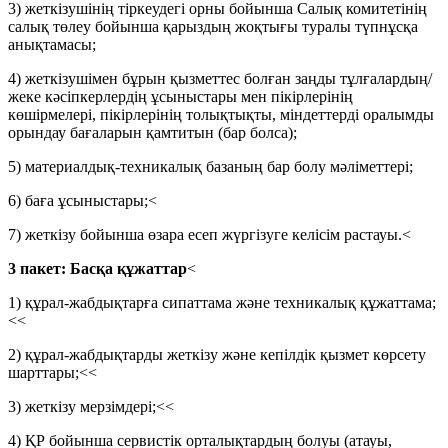
3) жеткізушінің тіркеудегі орны бойынша Салық комитетінің
салық төлеу бойынша қарыздың жоқтығы туралы түпнұсқа
анықтамасы;
4) жеткізушімен бұрын қызметтес болған заңды тұлғалардың/
жеке кәсіпкерлердің ұсыныстары мен пікірлерінің
көшірмелері, пікірлерінің толықтықты, міндеттерді оралымды
орындау бағаларын қамтитын (бар болса);
5) материалдық-техникалық базаның бар болу мәліметтері;
6) баға ұсыныстары;
<
7) жеткізу бойынша өзара есеп жүргізуге келісім растауы
.
<
3 пакет: Басқа құжаттар
<
1)
құрал-жабдықтарға сипаттама және техникалық құжаттама;
<
<
2) құрал-жабдықтарды жеткізу және кепілдік қызмет көрсету
шарттары;
<
<
3) жеткізу мерзімдері;
<
<
4) ҚР бойынша сервистік орталықтардың болуы
(атауы,