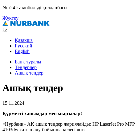
Nur24.kz мобильді қолданбасы
Жүктеу
kz
Қазақша
Русский
English
Банк туралы
Тендерлер
Ашық тендер
Ашық тендер
15.11.2024
Құрметті ханымдар мен мырзалар!
«Нурбанк» АҚ ашық тендер жариялайды:
HP
LaserJet
Pro
MFP
4103
dw
сатып алу бойынша келесі лот: