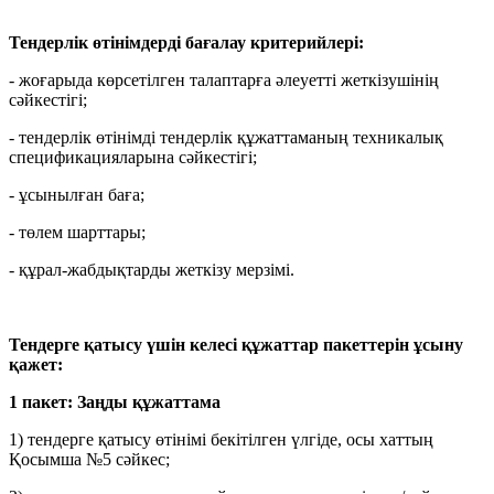
Тендерлік өтінімдерді бағалау критерийлері:
-
жоғарыда көрсетілген талаптарға әлеуетті жеткізушінің
сәйкестігі;
-
тендерлік өтінімді тендерлік құжаттаманың техникалық
спецификацияларына сәйкестігі;
-
ұсынылған баға;
-
төлем шарттары;
-
құрал-жабдықтарды жеткізу мерзімі.
Тендерге қатысу үшін келесі құжаттар пакеттерін ұсыну
қажет:
1 пакет: Заңды құжаттама
1) тендерге қатысу өтінімі бекітілген үлгіде, осы хаттың
Қосымша №5 сәйкес;