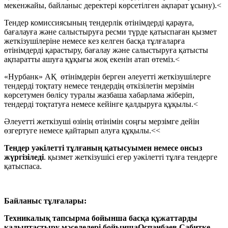
мекенжайы, байланыс деректері көрсетілген ақпарат ұсыну).
<
Тендер комиссиясының тендерлік өтінімдерді қарауға,
бағалауға және салыстыруға ресми түрде қатыспаған қызмет
жеткізушілеріне немесе кез келген басқа тұлғаларға
өтінімдерді қарастыру, бағалау және салыстыруға қатысты
ақпаратты ашуға құқығы жоқ екенін атап өтеміз.
<
«Нурбанк» АҚ
өтінімдерін берген әлеуетті жеткізушілерге
тендерді тоқтату немесе тендердің өткізілетін мерзімін
көрсетумен бөлісу туралы жазбаша хабарлама жіберіп,
тендерді тоқтатуға немесе кейінге қалдыруға құқылы.
<
Әлеуетті жеткізуші өзінің өтінімін соңғы мерзімге дейін
өзгертуге немесе қайтарып алуға құқылы.
<
<
Тендер уәкілетті тұлғаның қатысуымен немесе онсыз
жүргізіледі
.
қызмет жеткізушісі егер уәкілетті тұлға тендерге
қатыспаса.
Байланыс тұлғалары:
Техникалық тапсырма бойынша басқа құжаттарды
қалыптастыру мәселелері бойынша
Оспанбаев Сабитке