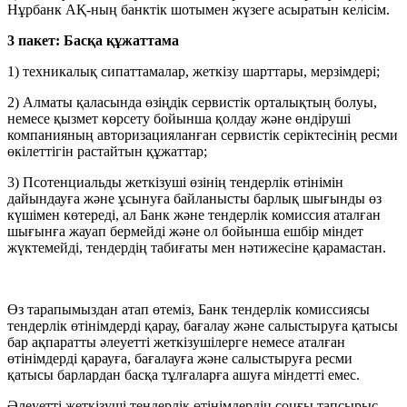
Нұрбанк АҚ-ның банктік шотымен жүзеге асыратын келісім.
3 пакет: Басқа құжаттама
1)
техникалық сипаттамалар, жеткізу шарттары, мерзімдері;
2) Алматы қаласында өзіңдік сервистік орталықтың болуы,
немесе қызмет көрсету бойынша қолдау және өндіруші
компанияның авторизацияланған сервистік серіктесінің ресми
өкілеттігін растайтын құжаттар;
3) Псотенциальды жеткізуші өзінің тендерлік өтінімін
дайындауға және ұсынуға байланысты барлық шығынды өз
күшімен көтереді, ал Банк және тендерлік комиссия аталған
шығынға жауап бермейді және ол бойынша ешбір міндет
жүктемейді, тендердің табиғаты мен нәтижесіне қарамастан.
Өз тарапымыздан атап өтеміз, Банк тендерлік комиссиясы
тендерлік өтінімдерді қарау, бағалау және салыстыруға қатысы
бар ақпаратты әлеуетті жеткізушілерге немесе аталған
өтінімдерді қарауға, бағалауға және салыстыруға ресми
қатысы барлардан басқа тұлғаларға ашуға міндетті емес.
Әлеуетті жеткізуші тендерлік өтінімдердің соңғы тапсырыс