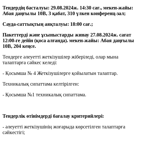
Тендердің басталуы: 29.08.2024ж. 14:30 сағ., мекен-жайы:
Абая даңғылы 10В, 3 қабат, 310 үлкен конференц-зал;
Сауда-саттықтың аяқталуы: 18:00 сағ.;
Пакеттерді және ұсыныстарды жинау 27.08.2024ж. сағат
12:00-ге дейін (қоса алғанда).
мекен-жайы: Абая даңғылы
10В, 204 кеңсе.
Тендерге әлеуетті жеткізушілер жіберіледі, олар мына
талаптарға сәйкес келеді:
-
Қосымша № 4 Жеткізушілерге қойылатын талаптар.
Техникалық сипаттама келтірілген:
-
Қосымша №1
техникалық сипаттама.
Тендерлік өтінімдерді бағалау критерийлері:
-
әлеуетті жеткізушінің жоғарыда көрсетілген талаптарға
сәйкестігі;