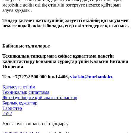
мерзіміне дейін өзінің өтінімін өзгертуге немесе қайтарып
алуға құқылы.
Тендер қызмет жеткізушінің әлеуетті өкілінің қатысуымен
немесе ондай өкілсіз болады, егер өкіл тендерге қатыспаса.
Байланыс тұлғалары:
Техникалық тапсырмаға сәйкес құжаттама пакетін
қалыптастыру бойынша сұрақтар үшін Кальсин Виталий
Игоревич
Тел. +7(727)2 500 000 ішкі 4406,
vkalsin
@nurbank.kz
Қатысуға өтінім
Техникалық сипаттама
Жеткізушілерге қойылатын талаптар
Барлық құжаттар
Тарифтер
2552
Ұялы телефоннан тегін қоңырау