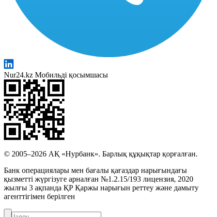
Nur24.kz Мобильді қосымшасы
© 2005–2026 АҚ «Нурбанк». Барлық құқықтар қорғалған.
Банк операциялары мен бағалы қағаздар нарығындағы
қызметті жүргізуге арналған №1.2.15/193 лицензия, 2020
жылғы 3 ақпанда ҚР Қаржы нарығын реттеу және дамыту
агенттігімен берілген