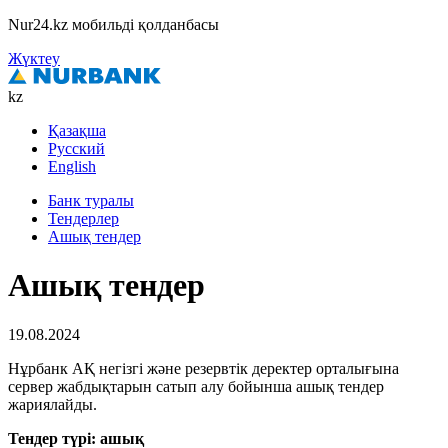
Nur24.kz мобильді қолданбасы
Жүктеу
kz
Қазақша
Русский
English
Банк туралы
Тендерлер
Ашық тендер
Ашық тендер
19.08.2024
Нұрбанк АҚ негізгі және резервтік деректер орталығына
сервер жабдықтарын сатып алу бойынша ашық тендер
жариялайды.
Тендер түрі: ашық