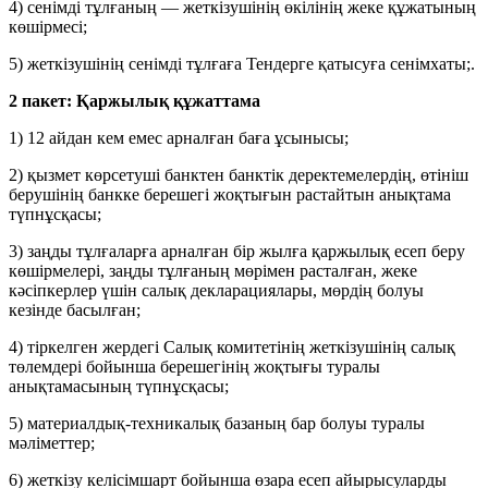
4) сенімді тұлғаның — жеткізушінің өкілінің жеке құжатының
көшірмесі;
5) жеткізушінің сенімді тұлғаға Тендерге қатысуға сенімхаты;.
2 пакет: Қаржылық құжаттама
1)
12 айдан кем емес арналған баға ұсынысы;
2) қызмет көрсетуші банктен банктік деректемелердің, өтініш
берушінің банкке берешегі жоқтығын растайтын анықтама
түпнұсқасы;
3) заңды тұлғаларға арналған бір жылға қаржылық есеп беру
көшірмелері, заңды тұлғаның мөрімен расталған, жеке
кәсіпкерлер үшін салық декларациялары, мөрдің болуы
кезінде басылған;
4) тіркелген жердегі Салық комитетінің жеткізушінің салық
төлемдері бойынша берешегінің жоқтығы туралы
анықтамасының түпнұсқасы;
5) материалдық-техникалық базаның бар болуы туралы
мәліметтер;
6)
жеткізу келісімшарт бойынша өзара есеп айырысуларды