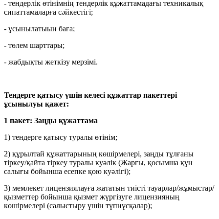
-
тендерлік өтінімнің тендерлік құжаттамадағы техникалық
сипаттамаларға сәйкестігі;
-
ұсынылатыын баға;
-
төлем шарттары;
-
жабдықты жеткізу мерзімі.
Тендерге қатысу үшін келесі құжаттар пакеттері
ұсынылуы қажет:
1 пакет: Заңды құжаттама
1) тендерге қатысу туралы өтінім;
2) құрылтай құжаттарының көшірмелері, заңды тұлғаны
тіркеу/қайта тіркеу туралы куәлік (Жарғы, қосымша құн
салығы бойынша есепке қою куәлігі);
3)
мемлекет лицензиялауға жататын тиісті тауарлар/жұмыстар/
қызметтер бойынша қызмет жүргізуге лицензияның
көшірмелері (салыстыру үшін түпнұсқалар);