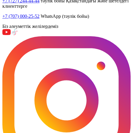
+7 (727) 244-44-44
тәулік бойы Қазақстандағы және шетелдегі
клиенттерге
+7 (707) 000-25-52
WhatsApp (тәулік бойы)
Біз әлеуметтік желілердеміз