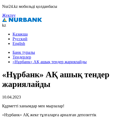
Nur24.kz мобильді қолданбасы
Жүктеу
kz
Қазақша
Русский
English
Банк туралы
Тендерлер
«Нұрбанк» АҚ ашық тендер жариялайды
«Нұрбанк» АҚ ашық тендер
жариялайды
10.04.2023
Құрметті ханымдар мен мырзалар!
«Нурбанк» АҚ жеке тұлғаларға арналған депозиттік