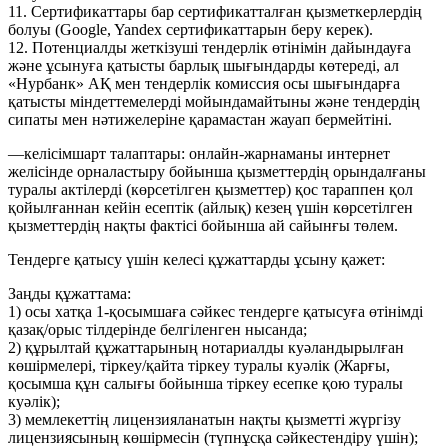
11. Сертификаттары бар сертификатталған қызметкерлердің
болуы (Google, Yandex сертификаттарын беру керек).
12. Потенциалды жеткізуші тендерлік өтінімін дайындауға
және ұсынуға қатысты барлық шығындарды көтереді, ал
«Нурбанк» АҚ мен тендерлік комиссия осы шығындарға
қатысты міндеттемелерді мойындамайтыны және тендердің
сипаты мен нәтижелеріне қарамастан жауап бермейтіні.
—келісімшарт талаптары: онлайн-жарнаманы интернет
желісінде орналастыру бойынша қызметтердің орындалғаны
туралы актілерді (көрсетілген қызметтер) қос тараппен қол
қойылғаннан кейін есептік (айлық) кезең үшін көрсетілген
қызметтердің нақты фактісі бойынша ай сайынғы төлем.
Тендерге қатысу үшін келесі құжаттарды ұсыну қажет:
Заңды құжаттама:
1) осы хатқа 1-қосымшаға сәйкес тендерге қатысуға өтінімді
қазақ/орыс тілдерінде белгіленген нысанда;
2) құрылтай құжаттарының нотариалды куәландырылған
көшірмелері, тіркеу/қайта тіркеу туралы куәлік (Жарғы,
қосымша құн салығы бойынша тіркеу есепке қою туралы
куәлік);
3) мемлекеттің лицензияланатын нақты қызметті жүргізу
лицензиясының көшірмесін (түпнұсқа сәйкестендіру үшін);