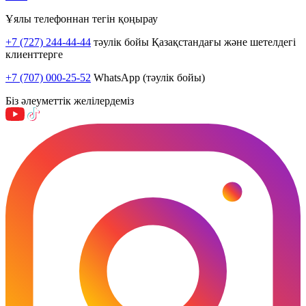
Ұялы телефоннан тегін қоңырау
+7 (727) 244-44-44
тәулік бойы Қазақстандағы және шетелдегі
клиенттерге
+7 (707) 000-25-52
WhatsApp (тәулік бойы)
Біз әлеуметтік желілердеміз