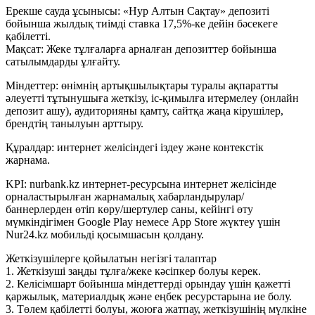
Ерекше сауда ұсынысы: «Нур Алтын Сақтау» депозиті
бойынша жылдық тиімді ставка 17,5%-ке дейін бәсекеге
қабілетті.
Мақсат: Жеке тұлғаларға арналған депозиттер бойынша
сатылымдарды ұлғайту.
Міндеттер: өнімнің артықшылықтары туралы ақпаратты
әлеуетті тұтынушыға жеткізу, іс-қимылға итермелеу (онлайн
депозит ашу), аудиторияны қамту, сайтқа жаңа кірушілер,
брендтің танылуын арттыру.
Құралдар: интернет желісіндегі іздеу және контекстік
жарнама.
KPI: nurbank.kz интернет-ресурсына интернет желісінде
орналастырылған жарнамалық хабарландырулар/
баннерлерден өтіп көру/шертулер саны, кейінгі өту
мүмкіндігімен Google Play немесе App Store жүктеу үшін
Nur24.kz мобильді қосымшасын қолдану.
Жеткізушілерге қойылатын негізгі талаптар
1. Жеткізуші заңды тұлға/жеке кәсіпкер болуы керек.
2. Келісімшарт бойынша міндеттерді орындау үшін қажетті
қаржылық, материалдық және еңбек ресурстарына ие болу.
3. Төлем қабілетті болуы, жоюға жатпау, жеткізушінің мүлкіне