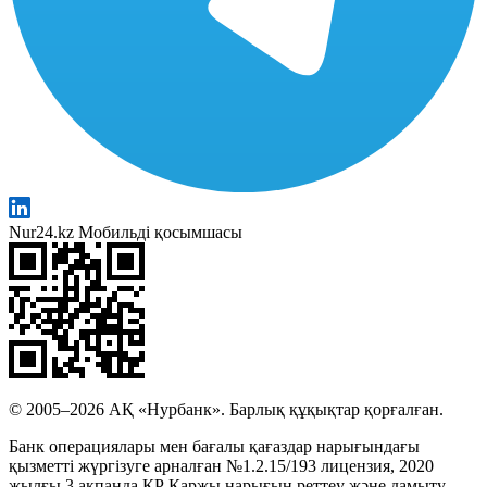
Nur24.kz Мобильді қосымшасы
© 2005–2026 АҚ «Нурбанк». Барлық құқықтар қорғалған.
Банк операциялары мен бағалы қағаздар нарығындағы
қызметті жүргізуге арналған №1.2.15/193 лицензия, 2020
жылғы 3 ақпанда ҚР Қаржы нарығын реттеу және дамыту