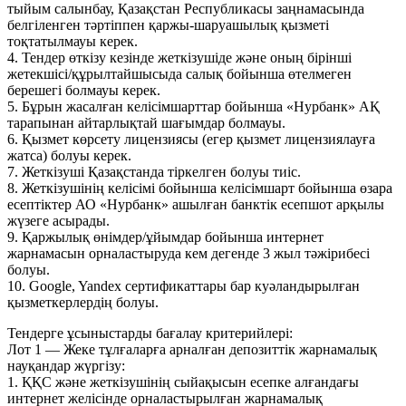
тыйым салынбау, Қазақстан Республикасы заңнамасында
белгіленген тәртіппен қаржы-шаруашылық қызметі
тоқтатылмауы керек.
4. Тендер өткізу кезінде жеткізушіде және оның бірінші
жетекшісі/құрылтайшысыда салық бойынша өтелмеген
берешегі болмауы керек.
5. Бұрын жасалған келісімшарттар бойынша «Нурбанк» АҚ
тарапынан айтарлықтай шағымдар болмауы.
6. Қызмет көрсету лицензиясы (егер қызмет лицензиялауға
жатса) болуы керек.
7. Жеткізуші Қазақстанда тіркелген болуы тиіс.
8. Жеткізушінің келісімі бойынша келісімшарт бойынша өзара
есептіктер АО «Нурбанк» ашылған банктік есепшот арқылы
жүзеге асырады.
9. Қаржылық өнімдер/ұйымдар бойынша интернет
жарнамасын орналастыруда кем дегенде 3 жыл тәжірибесі
болуы.
10. Google, Yandex сертификаттары бар куәландырылған
қызметкерлердің болуы.
Тендерге ұсыныстарды бағалау критерийлері:
Лот 1 — Жеке тұлғаларға арналған депозиттік жарнамалық
науқандар жүргізу:
1. ҚҚС және жеткізушінің сыйақысын есепке алғандағы
интернет желісінде орналастырылған жарнамалық