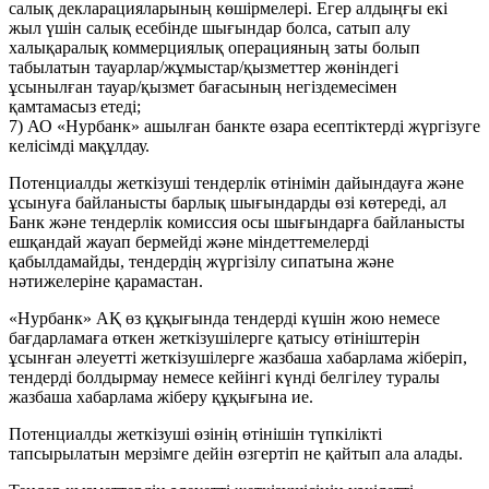
салық декларацияларының көшірмелері. Егер алдыңғы екі
жыл үшін салық есебінде шығындар болса, сатып алу
халықаралық коммерциялық операцияның заты болып
табылатын тауарлар/жұмыстар/қызметтер жөніндегі
ұсынылған тауар/қызмет бағасының негіздемесімен
қамтамасыз етеді;
7) АО «Нурбанк» ашылған банкте өзара есептіктерді жүргізуге
келісімді мақұлдау.
Потенциалды жеткізуші тендерлік өтінімін дайындауға және
ұсынуға байланысты барлық шығындарды өзі көтереді, ал
Банк және тендерлік комиссия осы шығындарға байланысты
ешқандай жауап бермейді және міндеттемелерді
қабылдамайды, тендердің жүргізілу сипатына және
нәтижелеріне қарамастан.
«Нурбанк» АҚ өз құқығында тендерді күшін жою немесе
бағдарламаға өткен жеткізушілерге қатысу өтініштерін
ұсынған әлеуетті жеткізушілерге жазбаша хабарлама жіберіп,
тендерді болдырмау немесе кейінгі күнді белгілеу туралы
жазбаша хабарлама жіберу құқығына ие.
Потенциалды жеткізуші өзінің өтінішін түпкілікті
тапсырылатын мерзімге дейін өзгертіп не қайтып ала алады.