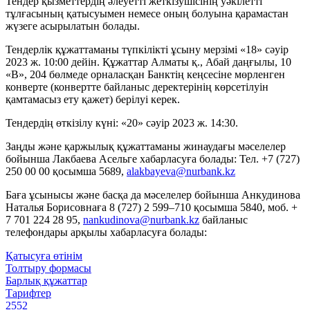
Тендер қызметтердің әлеуетті жеткізушісінің уәкілетті
тұлғасының қатысуымен немесе оның болуына қарамастан
жүзеге асырылатын болады.
Тендерлік құжаттаманы түпкілікті ұсыну мерзімі «18» сәуір
2023 ж. 10:00 дейін. Құжаттар Алматы қ., Абай даңғылы, 10
«В», 204 бөлмеде орналасқан Банктің кеңсесіне мөрленген
конверте (конвертте байланыс деректерінің көрсетілуін
қамтамасыз ету қажет) берілуі керек.
Тендердің өткізілу күні: «20» сәуір 2023 ж. 14:30.
Заңды және қаржылық құжаттаманы жинаудағы мәселелер
бойынша Лакбаева Асельге хабарласуға болады: Тел. +7 (727)
250 00 00 қосымша 5689,
alakbayeva@nurbank.kz
Баға ұсынысы және басқа да мәселелер бойынша Анкудинова
Наталья Борисовнаға 8 (727) 2 599–710 қосымша 5840, моб. +
7 701 224 28 95,
nankudinova@nurbank.kz
байланыс
телефондары арқылы хабарласуға болады:
Қатысуға өтінім
Толтыру формасы
Барлық құжаттар
Тарифтер
2552