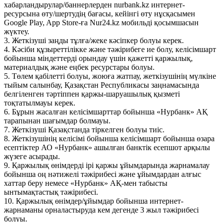
хабарландырулар/баннерлерден nurbank.kz интернет-
ресурсына өту/шертудің бағасы, кейінгі өту нұсқасымен
Google Play, App Store-ға Nur24.kz мобильді қосымшасын
жүктеу.
3. Жеткізуші заңды тұлға/жеке кәсіпкер болуы керек.
4. Кәсіби құзыреттілікке және тәжірибеге ие болу, келісімшарт
бойынша міндеттерді орындау үшін қажетті қаржылық,
материалдық және еңбек ресурстары болуы.
5. Төлем қабілетті болуы, жоюға жатпау, жеткізушінің мүлкіне
тыйым салынбау, Қазақстан Республикасы заңнамасында
белгіленген тәртіппен қаржы-шаруашылық қызметі
тоқтатылмауы керек.
6. Бұрын жасалған келісімшарттар бойынша «Нурбанк» АҚ
тарапынан шағымдар болмауы.
7. Жеткізуші Қазақстанда тіркелген болуы тиіс.
8. Жеткізушінің келісімі бойынша келісімшарт бойынша өзара
есептіктер АО «Нурбанк» ашылған банктік есепшот арқылы
жүзеге асырады.
9. Қаржылық өнімдерді ірі қаржы ұйымдарында жарнамалау
бойынша оң нәтижелі тәжірибесі және ұйымдардан алғыс
хаттар беру немесе «Нурбанк» АҚ-мен табысты
ынтымақтастық тәжірибесі.
10. Қаржылық өнімдер/ұйымдар бойынша интернет-
жарнаманы орналастыруда кем дегенде 3 жыл тәжірибесі
болуы.