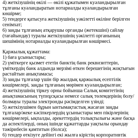
4) жеткізушінің өкілі — өкілі құжатымен куәландырылған
тұлғаны куәландыратын нотариалды куәландырылған
көшірме;
5) тендерге қатысуға жеткізушінің уәкілетті өкіліне берілген
сенімхат;
6) заңды тұлғаның атқарушы органды (жетекшіні) сайлау
(тағайындау) туралы жеткізушінің уәкілетті органының
шешімінің нотариалды куәландырылған көшірмесі.
Қаржылық құжаттама:
1) баға ұсыныстары;
2) үміткерге қызмет ететін банктің банк реквизиттерін,
үміткердің банк алдында мерзімі өткен берешегінің жоқтығын
растайтын анықтамасы;
3) заңды тұлғалар үшін бір жылдық қаржылық есептілік
көшірмелері, заңды тұлғаның мөрімен куәландырылған;
4) жеткізушінің тіркеу орны бойынша Салық комитетінің
анықтамасының түпнұсқасы немесе салық төлемдерінің болу/
болмауы туралы электронды рәсімделген үзінді;
5) жеткізушімен бұрын ынтымақтастық жасаған заңды
тұлғалар/жеке кәсіпкерлердің ұсыныстары мен пікірлерінің
көшірмелері, ықпалды, әрекеттердің толықтылығы және басқа
да аспектілерді, оның ішінде құжаттарды уақтылы орындау
тәжірибесін қамтитын (болса);
6) тендер өткізуге дейінгі екі жылға кірістің корпоративтік