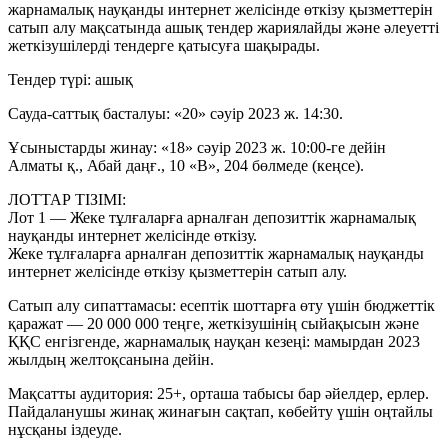
жарнамалық науқанды интернет желісінде өткізу қызметтерін
сатып алу мақсатында ашық тендер жариялайды және әлеуетті
жеткізушілерді тендерге қатысуға шақырады.
Тендер түрі: ашық
Сауда-саттық басталуы: «20» сәуір 2023 ж. 14:30.
Ұсыныстарды жинау: «18» сәуір 2023 ж. 10:00-ге дейін
Алматы қ., Абай даңғ., 10 «В», 204 бөлмеде (кеңсе).
ЛОТТАР ТІЗІМІ:
Лот 1 — Жеке тұлғаларға арналған депозиттік жарнамалық
науқанды интернет желісінде өткізу.
Жеке тұлғаларға арналған депозиттік жарнамалық науқанды
интернет желісінде өткізу қызметтерін сатып алу.
Сатып алу сипаттамасы: есептік шоттарға өту үшін бюджеттік
қаражат — 20 000 000 теңге, жеткізушінің сыйақысын және
ҚҚС енгізгенде, жарнамалық науқан кезеңі: мамырдан 2023
жылдың желтоқсанына дейін.
Мақсатты аудитория: 25+, орташа табысы бар әйелдер, ерлер.
Пайдаланушы жинақ жинағын сақтап, көбейту үшін оңтайлы
нұсқаны іздеуде.