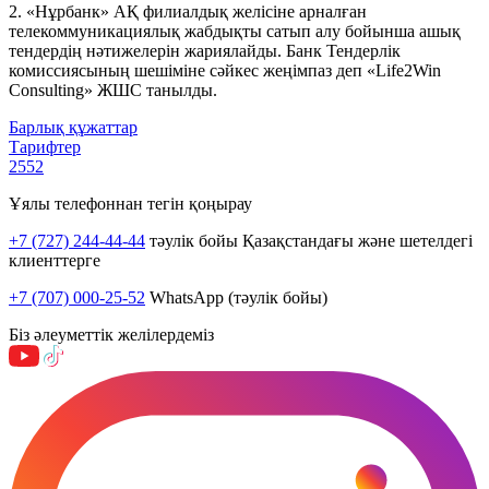
2. «Нұрбанк» АҚ филиалдық желісіне арналған
телекоммуникациялық жабдықты сатып алу бойынша ашық
тендердің нәтижелерін жариялайды. Банк Тендерлік
комиссиясының шешіміне сәйкес жеңімпаз деп «Life2Win
Consulting» ЖШС танылды.
Барлық құжаттар
Тарифтер
2552
Ұялы телефоннан тегін қоңырау
+7 (727) 244-44-44
тәулік бойы Қазақстандағы және шетелдегі
клиенттерге
+7 (707) 000-25-52
WhatsApp (тәулік бойы)
Біз әлеуметтік желілердеміз