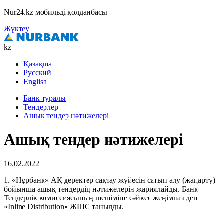
Nur24.kz мобильді қолданбасы
Жүктеу
kz
Қазақша
Русский
English
Банк туралы
Тендерлер
Ашық тендер нәтижелері
Ашық тендер нәтижелері
16.02.2022
1. «Нұрбанк» АҚ деректер сақтау жүйесін сатып алу (жаңарту)
бойынша ашық тендердің нәтижелерін жариялайды. Банк
Тендерлік комиссиясының шешіміне сәйкес жеңімпаз деп
«Inline Distribution» ЖШС танылды.