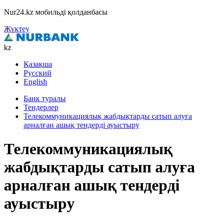
Nur24.kz мобильді қолданбасы
Жүктеу
kz
Қазақша
Русский
English
Банк туралы
Тендерлер
Телекоммуникациялық жабдықтарды сатып алуға
арналған ашық тендерді ауыстыру
Телекоммуникациялық
жабдықтарды сатып алуға
арналған ашық тендерді
ауыстыру