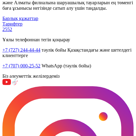
және Алматы филиалына шаруашылық тауарларын ең төменгі
баға ұсынысы негізінде сатып алу үшін таңдалды.
Барлық құжаттар
Тарифтер
2552
Ұялы телефоннан тегін қоңырау
+7 (727) 244-44-44
тәулік бойы Қазақстандағы және шетелдегі
клиенттерге
+7 (707) 000-25-52
WhatsApp (тәулік бойы)
Біз әлеуметтік желілердеміз