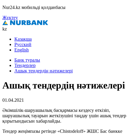
Nur24.kz мобильді қолданбасы
Жүктеу
kz
Қазақша
Русский
English
Банк туралы
Тендерлер
Ашық тендердің нәтижелері
Ашық тендердің нәтижелері
01.04.2021
Әкімшілік-шаруашылық басқармасы кездесу өткізіп,
шаруашылық тауарын жеткізушіні таңдау үшін ашық тендер
қорытындысын хабарлайды.
Тендер жеңімпазы ретінде «Chistodeloff» ЖШС Бас банкке