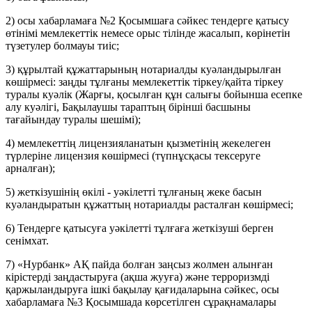
2) осы хабарламаға №2 Қосымшаға сәйкес тендерге қатысу
өтінімі мемлекеттік немесе орыс тілінде жасалып, көрінетін
түзетулер болмауы тиіс;
3) құрылтай құжаттарының нотариалды куәландырылған
көшірмесі: заңды тұлғаны мемлекеттік тіркеу/қайта тіркеу
туралы куәлік (Жарғы, қосылған құн салығы бойынша есепке
алу куәлігі, Бақылаушы тараптың бірінші басшыны
тағайындау туралы шешімі);
4) мемлекеттің лицензияланатын қызметінің жекелеген
түрлеріне лицензия көшірмесі (түпнұсқасы тексеруге
арналған);
5) жеткізушінің өкілі - уәкілетті тұлғаның жеке басын
куәландыратын құжаттың нотариалды расталған көшірмесі;
6) Тендерге қатысуға уәкілетті тұлғаға жеткізуші берген
сенімхат.
7) «Нурбанк» АҚ пайда болған заңсыз жолмен алынған
кірістерді заңдастыруға (ақша жууға) және терроризмді
қаржыландыруға ішкі бақылау қағидаларына сәйкес, осы
хабарламаға №3 Қосымшада көрсетілген сұрақнамалары