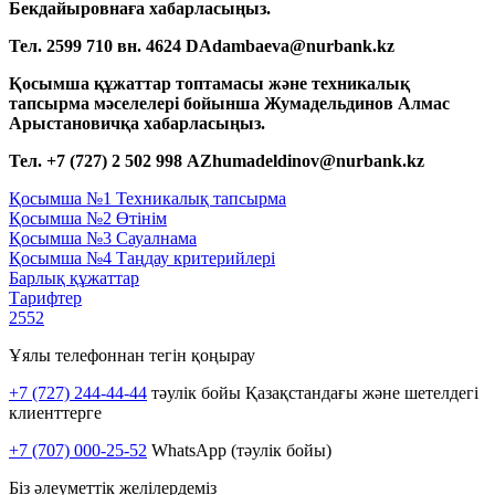
Бекдайыровнаға хабарласыңыз.
Тел. 2599 710 вн. 4624
DAdambaeva@nurbank.kz
Қосымша құжаттар топтамасы және техникалық
тапсырма мәселелері бойынша Жумадельдинов Алмас
Арыстановичқа хабарласыңыз.
Тел. +7 (727) 2 502 998
AZhumadeldinov@nurbank.kz
Қосымша №1 Техникалық тапсырма
Қосымша №2 Өтінім
Қосымша №3 Сауалнама
Қосымша №4 Таңдау критерийлері
Барлық құжаттар
Тарифтер
2552
Ұялы телефоннан тегін қоңырау
+7 (727) 244-44-44
тәулік бойы Қазақстандағы және шетелдегі
клиенттерге
+7 (707) 000-25-52
WhatsApp (тәулік бойы)
Біз әлеуметтік желілердеміз