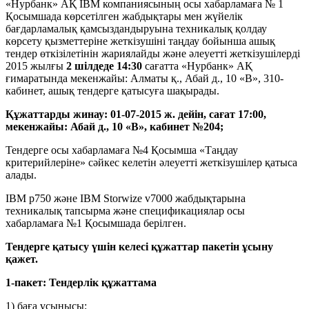
«Нурбанк» АҚ IBM компаниясының осы хабарламаға № 1
Қосымшада көрсетілген жабдықтары мен жүйелік
бағдарламалық қамсыздандыруына техникалық қолдау
көрсету қызметтеріне жеткізушіні таңдау бойынша ашық
тендер өткiзілетінін жариялайды және әлеуетті жеткізушілерді
2015 жылғы
2 шілдеде
14:30
сағатта «Нурбанк» АҚ
ғимаратында мекенжайы: Алматы қ., Абай д., 10 «В», 310-
кабинет, ашық тендерге қатысуға шақырады.
Құжаттарды жинау: 01-07-2015 ж. дейін, сағат 17:00,
мекенжайы: Абай д., 10 «В», кабинет №204;
Тендерге осы хабарламаға №4 Қосымша «Таңдау
критерийлеріне» сәйкес келетін әлеуетті жеткізушілер қатыса
алады.
IBM p750 және IBM Storwize v7000 жабдықтарына
техникалық тапсырма және спецификациялар осы
хабарламаға №1 Қосымшада берілген.
Тендерге қатысу үшін келесі құжаттар пакетін ұсыну
қажет.
1-пакет: Тендерлік құжаттама
1) баға ұсынысы;