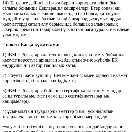
14) Тендерге дейінгі екі жыл бұрын корпоративтік табыс
салығы бойынша Декларация көшірмелері. Егер соңғы екі
жыл бойы салық есебінде шығындар бар болса, қатысушы
мұндай тауарларды/қызметтерді (тауарларды/жұмыстарды/
қызметтерді сатып алу барысында болашақ халықаралық
іскерлік әрекеттің тақырыбы) ұсынатын баға туралы негіздеме
ұсыну қажет.
2 пакет: Басқа құжаттама:
1) IBM жабдықтарына техникалық қолдау көрсету бойынша
қызмет көрсетуге арналған жабдықтың және жүйелік БҚ
өндірушісінің авторизациялық хаты;
2) әлеуетті жеткізушінің IBM компаниясымен бірлесіп қызмет
көрсетілетіндігі туралы кепілдік хат;
3) IBM жабдықтары бойынша сертификатталған мамандар
саны туралы мәлімет (мамандар сертификаттарының
көшірмелері);
4) ұсынылатын тауарлар/қызметтер тізімі, ұсынылатын
тауарлар/қызметтерді жеткізу тәртібі мен мерзімдері.
Әлеуетті жеткізуші өзінің тендер ұсынысын дайындау және
ұсыну бойынша барлық шығындарды өз қаражатынан өтейді