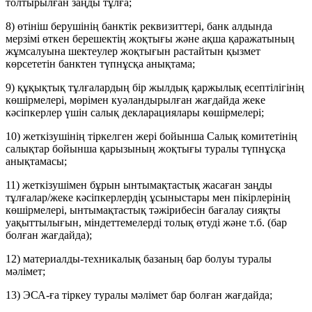
толтырылған заңды тұлға;
8) өтініш берушінің банктік реквизиттері, банк алдында
мерзімі өткен берешектің жоқтығы және ақша қаражатының
жұмсалуына шектеулер жоқтығын растайтын қызмет
көрсететін банктен түпнұсқа анықтама;
9) құқықтық тұлғалардың бір жылдық қаржылық есептілігінің
көшірмелері, мөрімен куәландырылған жағдайда жеке
кәсіпкерлер үшін салық декларациялары көшірмелері;
10) жеткізушінің тіркелген жері бойынша Салық комитетінің
салықтар бойынша қарызының жоқтығы туралы түпнұсқа
анықтамасы;
11) жеткізушімен бұрын ынтымақтастық жасаған заңды
тұлғалар/жеке кәсіпкерлердің ұсыныстары мен пікірлерінің
көшірмелері, ынтымақтастық тәжірибесін бағалау сияқты
уақыттылығын, міндеттемелерді толық өтуді және т.б. (бар
болған жағдайда);
12) материалды-техникалық базаның бар болуы туралы
мәлімет;
13) ЭСА-ға тіркеу туралы мәлімет бар болған жағдайда;