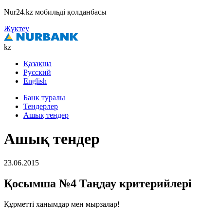
Nur24.kz мобильді қолданбасы
Жүктеу
kz
Қазақша
Русский
English
Банк туралы
Тендерлер
Ашық тендер
Ашық тендер
23.06.2015
Қосымша №4 Таңдау критерийлері
Құрметті ханымдар мен мырзалар!