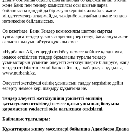
және Банк пен тендер комиссиясы осы шығындарға
байланысты қандай да бір жауапкершілік алмайды және
міндеттемелер атқармайды, тәжірибе жағдайына және тендер
нәтижесіне байланыссыз.
Өз кезегінде, Банк Тендер комиссиясы шеттен сыртқы
тұлғаларға тендер ұсыныстарының зерттелуі, бағалануы және
салыстырылуын айтуға құқылы емес.
«Нурбанк» АҚ тендерді өткізбеу немесе кейінге қалдыруға,
немесе өткізілген тендер бұзылғаны туралы тендер
ұсыныстарын ұсынған әлеуетті жеткізушілерге білдіруге, жаңа
тендер өткізілетін күнді Банк сайтында хабарлауға құқылы,
www.nurbank.kz.
Әлеуетті жеткізуші өзінің ұсынысын талдау мерзіміне дейін
өзгерту немесе кері шақыру құқығына ие.
Тендер әлеуетті жеткізушінің уәкілетті өкілінің
қатысуымен өткізіледі
немесе
қатысушының болуына
қарамастан уәкілетті өкіл қатыспаса өткізіледі.
Байланыс тұлғалары:
Құжаттарды жинау мәселелері бойынша Адамбаева Диана