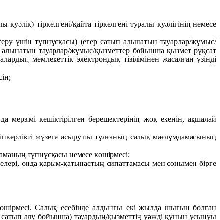
уәлік) тіркелгені/қайта тіркелгені туралы куәлігінің немесе
ксеру үшін түпнұсқасы) (егер сатып алынатын тауарлар/жұмыс/
п алынатын тауарлар/жұмыс/қызметтер бойынша қызмет рұқсат
лардың мемлекеттік электрондық тізілімінен жасалған үзінді
ін;
а мерзімі кешіктірілген берешектерінің жоқ екенін, ақшалай
әсіпкерлікті жүзеге асырушы тұлғаның салық мағлұмдамасының
таманың түпнұсқасы немесе көшірмесі;
мелері, онда қарым-қатынастың сипаттамасы мен сонымен бірге
өшірмесі. Салық есебінде алдынғы екі жылда шығын болған
т сатып алу бойынша) тауардың/қызметтің уәжді құнын ұсынуы