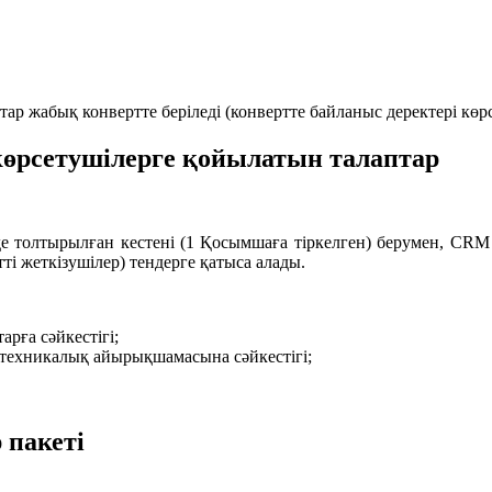
ар жабық конвертте беріледі (конвертте байланыс деректері көрс
 көрсетушілерге қойылатын талаптар
де толтырылған кестені (1 Қосымшаға тіркелген) берумен, C
тті жеткізушілер) тендерге қатыса алады.
рға сәйкестігі;
 техникалық айырықшамасына сәйкестігі;
 пакеті