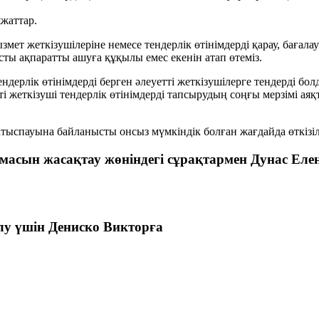
жаттар.
змет жеткізушілеріне немесе тендерлік өтінімдерді қарау, бағал
ысты ақпаратты ашуға құқылы емес екенін атап өтеміз.
ндерлік өтінімдерді берген әлеуетті жеткізушілерге тендерді бо
тті жеткізуші тендерлік өтінімдерді тапсырудың соңғы мерзімі аяқ
қатыспауына байланысты онсыз мүмкіндік болған жағдайда өткізіл
асын жасақтау жөніндегі сұрақтармен Дунас Еле
у үшін Дениско Викторға