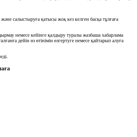
ау және салыстыруға қатысы жоқ кез келген басқа тұлғаға
лдырмау немесе кейінге қалдыру туралы жазбаша хабарлама
талғанға дейін өз өтінімін өзгертуге немесе қайтарып алуға
еді.
наға