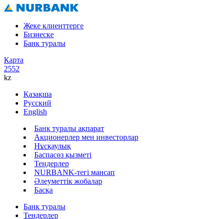
Жеке клиенттерге
Бизнеске
Банк туралы
Карта
2552
kz
Қазақша
Русский
English
Банк туралы ақпарат
Акционерлер мен инвесторлар
Нұсқаулық
Баспасөз қызметі
Тендерлер
NURBANK-тегі мансап
Әлеуметтік жобалар
Басқа
Банк туралы
Тендерлер