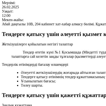
Мерзімі:
26.02.2025
Уақыт:
12:00
Мекен-жайы:
Абай даңғылы 10В, 204 кабинет хат-хабар алмасу бөлімі. Құжатт
Тендерге қатысу үшін әлеуетті қызмет
Жеткізушілерге қойылатын негізгі талаптар
Тендер өтетін күні №1 Қосымшада (Міндетті түр
талаптарға сай келетін заңды тұлғалар (қызметтерді әлеуе
Тендерлік өтінімдерді бағалау өлшемдері
Әлеуетті жеткізушілердің жоғарыда айтылған талапта
Тендерге қатысу өтінімнің тендер құжаттамасының
Ұсынылатын бағасы;
Төлеу шарты.
Тендерге қатысу үшін қажетті құжаттар
Заңдық құжаттама