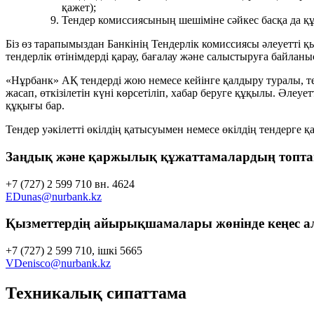
қажет);
Тендер комиссиясының шешіміне сәйкес басқа да құ
Біз өз тарапымыздан Банкінің Тендерлік комиссиясы әлеуетті қы
тендерлік өтінімдерді қарау, бағалау және салыстыруға байлан
«Нұрбанк» АҚ тендерді жою немесе кейінге қалдыру туралы, те
жасап, өткізілетін күні көрсетіліп, хабар беруге құқылы. Әлеуе
құқығы бар.
Тендер уәкілетті өкілдің қатысуымен немесе өкілдің тендерге 
Заңдық және қаржылық құжаттамалардың топтам
+7 (727) 2 599 710 вн. 4624
EDunas@nurbank.kz
Қызметтердің айырықшамалары жөнінде кеңес ал
+7 (727) 2 599 710, ішкі 5665
VDenisco@nurbank.kz
Техникалық сипаттама