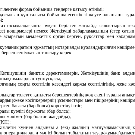
гіленген форма бойынша тендерге қатысу өтінімі;
сылған құн салығы бойынша есептік тіркеуге алынғаны туралы к
і;
қағаз тасымалдағышта рұқсат берілген жағдайда салыстырып те
се) көшірмелері немесе Жеткізуші хабарламасының (егер саты
 асыратын мемлекеттік орган берген, рұқсаттар мен хабарлама
ын куәландыратын құжаттың нотариалды куәландырылған көшірмес
н берген сенімхатын тапсыру керек.
ткізушінің банктік деректемелерін, Жеткізушінің банк алдынд
н анықтамалардың түпнұсқасы;
ғаның соңғы есептілік кезеңдегі қаржы есептілігінің, жеке к
салықтар төлеуге қатысты берешектерінің жоқ екені туралы анық
ардың/жеке кәсіпкерлердің ұсыныстары мен пікірлерінің көшір
ен бағасы (бар болса) көрсетілуі тиіс;
алы куәлігі бар-жоғы (бар болса);
ы мәлімет (бар болған жағдайда);
(КП);
кізілетін күннен алдынғы 2 (екі) жылдың мағлұмдамасының к
ік операциялардың мәнісі болып табылатын тауар/жұмыс/қызме