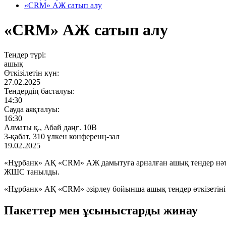
«CRM» АЖ сатып алу
«CRM» АЖ сатып алу
Тендер түрі:
ашық
Өткізілетін күн:
27.02.2025
Тендердің басталуы:
14:30
Сауда аяқталуы:
16:30
Алматы қ., Абай даңғ. 10В
3-қабат, 310 үлкен конференц-зал
19.02.2025
«Нұрбанк» АҚ «CRM» АЖ дамытуға арналған ашық тендер нәтиж
ЖШС танылды.
«Нұрбанк» АҚ «CRM» әзірлеу бойынша ашық тендер өткізетіні
Пакеттер мен ұсыныстарды жинау