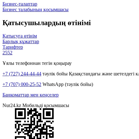
Бизнес-талаптар
Бизнес талабының қосымшасы
Қатысушылардың өтінімі
Қатысуға өтінім
Барлық құжаттар
Тарифтер
2552
Ұялы телефоннан тегін қоңырау
+7 (727) 244-44-44
тәулік бойы Қазақстандағы және шетелдегі к
+7 (707) 000-25-52
WhatsApp (тәулік бойы)
Банкоматтар мен кеңселер
Nur24.kz Мобильді қосымшасы