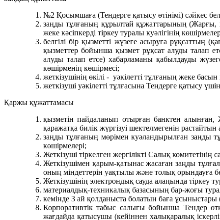
№2 Қосымшаға (Тендерге қатысу өтінімі) сәйкес бел
заңды тұлғаның құрылтай құжаттарының (Жарғы, қо
жеке кәсіпкерді тіркеу туралы куәлігінің көшірмелер
белгілі бір қызметті жүзеге асыруға рұқсаттың (
қызметтер бойынша қызмет рұқсат алуды талап ет
алуды талап етсе) хабарламаны қабылдауды жүзеге
көшірменің көшірмесі;
жеткізушінің өкілі - уәкілетті тұлғаның жеке бас
жеткізуші уәкілетті тұлғасына Тендерге қатысу үші
Қаржы құжаттамасы
қызметін пайдаланып отырған банктен алынған, Же
қаражатқа билік жүргізуі шектелмегенін растайты
заңды тұлғаның мөрімен куәландырылған заңды тұл
көшірмелері;
Жеткізуші тіркелген жергілікті Салық комитетінің 
Жеткізушімен қарым-қатынас жасаған заңды тұлғал
оның міндеттерін уақтылы және толық орындауға берг
Жеткізушінің электрондық сауда алаңында тіркеу тур
материалдық-техникалық базасының бар-жоғы турал
кемінде 3 ай қолданыста болатын баға ұсыныстары 
Корпоративтік табыс салығы бойынша Тендер өт
жағдайда қатысушы (кейіннен халықаралық іскерл