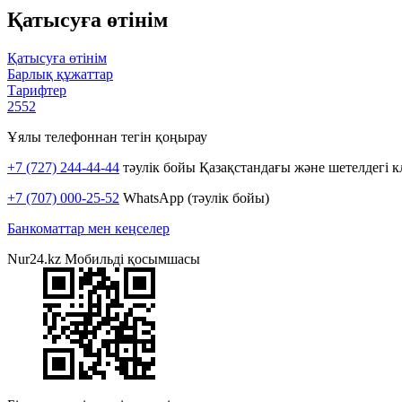
Қатысуға өтінім
Қатысуға өтінім
Барлық құжаттар
Тарифтер
2552
Ұялы телефоннан тегін қоңырау
+7 (727) 244-44-44
тәулік бойы Қазақстандағы және шетелдегі к
+7 (707) 000-25-52
WhatsApp (тәулік бойы)
Банкоматтар мен кеңселер
Nur24.kz Мобильді қосымшасы