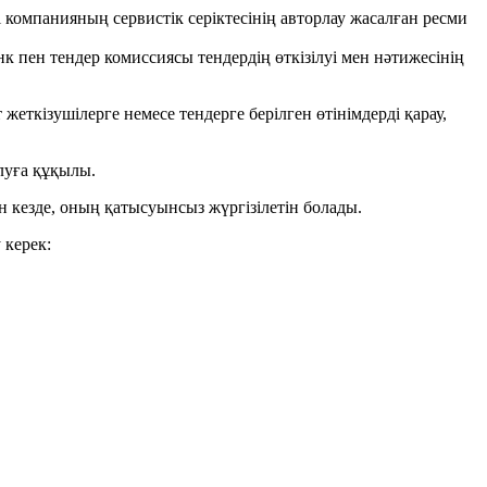
 компанияның сервистік серіктесінің авторлау жасалған ресми
к пен тендер комиссиясы тендердің өткізілуі мен нәтижесінің
жеткізушілерге немесе тендерге берілген өтінімдерді қарау,
алуға құқылы.
ан кезде, оның қатысуынсыз жүргізілетін болады.
 керек: