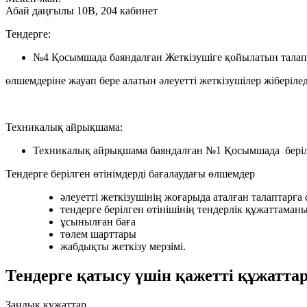
Абай даңғылы 10В, 204 кабинет
Тендерге:
№4 Қосымшада баяндалған Жеткізушіге қойылатын тала
өлшемдеріне жауап бере алатын әлеуетті жеткізушілер жіберілед
Техникалық айрықшама:
Техникалық айрықшама баяндалған №1 Қосымшада беріл
Тендерге берілген өтінімдерді бағалаудағы өлшемдер
әлеуетті жеткізушінің жоғарыда аталған талаптарға 
тендерге берілген өтінішінің тендерлік құжаттама
ұсынылған баға
төлем шарттары
жабдықты жеткізу мерзімі.
Тендерге қатысу үшін қажетті құжаттар
Заңдық құжаттар