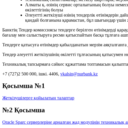
Алматы қ. өзінің сервис орталығының болуы немесе 
өкілеттігінің болуы
Әлеуетті жеткізуші өзінің тендерлік өтінімдерін д
қандай болғанына қарамастан, бұл шығындар үшін 
Банктің Тендер комиссиясы тендерге берілген өтінімдерді қарау
бағалау мен салыстыруға ресми қатыспайтын басқа тұлғаға аш
Тендерге қатысуға өтінімдер қабылданатын мерзім аяқталғанға д
Тендер әлеуетті жеткізушінің өкілетті тұлғасының қатысумен н
Техникалық тапсырмаға сәйкес құжаттама топтамасын қалыпта
+7 (727)2 500 000, ішкі. 4406,
vkalsin@nurbank.kz
Қосымша №1
Жеткізушілерге қойылатын талаптар
№2 Қосымша
Oracle Sparc серверлеріне арналған жад модулінің техникалық