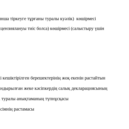
нша тіркеуге тұрғаны туралы куәлік) көшірмесі
ицензиялануы тиіс болса) көшірмесі (салыстыру үшін
і кешіктірілген берешектерінің жоқ екенін растайтын
ландырылған жеке кәсіпкердің салық декларациясының
ні туралы анықтаманың түпнұсқасы
ісімнің растамасы