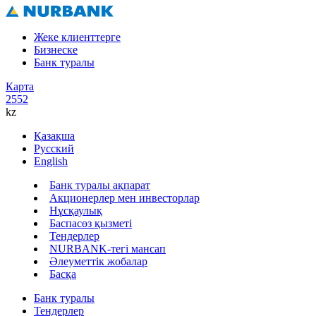
Жеке клиенттерге
Бизнеске
Банк туралы
Карта
2552
kz
Қазақша
Русский
English
Банк туралы ақпарат
Акционерлер мен инвесторлар
Нұсқаулық
Баспасөз қызметі
Тендерлер
NURBANK-тегі мансап
Әлеуметтік жобалар
Басқа
Банк туралы
Тендерлер