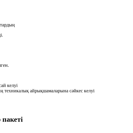
птардың
і.
ген.
сай келуі
ның техникалық айрықшамаларына сәйкес келуі
 пакеті