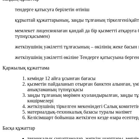
тендерге қатысуға берілетін өтініш
құрылтай құжаттарының, заңды тұлғаның тіркелгені/қайт
мемлекет лицензиялаған қандай да бір қызметті атқаруға
түпнұсқасымен)
жеткізушінің уәкілетті тұлғасының – өкілінің жеке басы
жеткізушінің уәкілетті өкіліне Тендерге қатысуына берге
Қаржылық құжаттама
кемінде 12 айға ұсынған бағасы
қызметін пайдаланып отырған банктен алынған, үміт
анықтаманың түпнұсқасы
заңды тұлғаның мөрімен куәландырылған, заңды тұ
көшірмелері
жеткізушінің тіркелген мекеніндегі Салық комитет
материалдық-техникалық базасы туралы мәлімет
Келісімшарт бойынша жеткізген кезде өзара есепте
Басқа құжаттар
техникалық сипаттамалар, жеткізу шарттары, мерзім