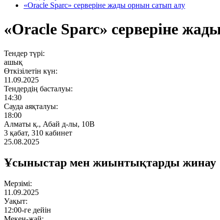
«Oracle Sparc» серверіне жады орнын сатып алу
«Oracle Sparc» серверіне жад
Тендер түрі:
ашық
Өткізілетін күн:
11.09.2025
Тендердің басталуы:
14:30
Сауда аяқталуы:
18:00
Алматы қ., Абай д-лы, 10В
3 қабат, 310 кабинет
25.08.2025
Ұсыныстар мен жиынтықтарды жинау
Мерзімі:
11.09.2025
Уақыт:
12:00-ге дейін
Мекен-жай: