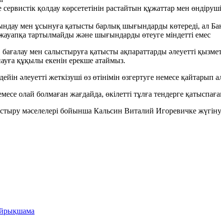
сервистік қолдау көрсететінін растайтын құжаттар мен өндіруші
айындау мен ұсынуға қатысты барлық шығындарды көтереді, ал Бан
жауапқа тартылмайды және шығындарды өтеуге міндетті емес
, бағалау мен салыстыруға қатысты ақпараттарды әлеуетті қызмет 
пауға құқылы екенін ерекше атаймыз.
ейін әлеуетті жеткізуші өз өтінімін өзгертуге немесе қайтарып 
емесе олай болмаған жағдайда, өкілетті тұлға тендерге қатыспағ
стыру мәселелері бойынша Кальсин Виталий Игоревичке жүгіну
 айрықшама