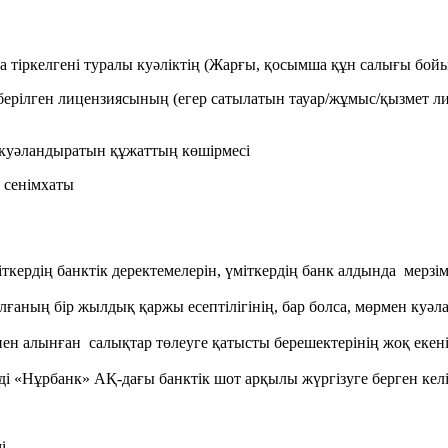
а тіркелгені туралы куәліктің (Жарғы, қосымша құн салығы бойы
 берілген лицензиясының (егер сатылатын тауар/жұмыс/қызмет л
н куәландыратын құжаттың көшірмесі
н сенімхаты
кердің банктік деректемелерін, үміткердің банк алдында мерзім
лғаның бір жылдық қаржы есептілігінің, бар болса, мөрмен куә
інен алынған салықтар төлеуге қатысты берешектерінің жоқ еке
рді «Нұрбанк» АҚ-дағы банктік шот арқылы жүргізуге берген кел
і