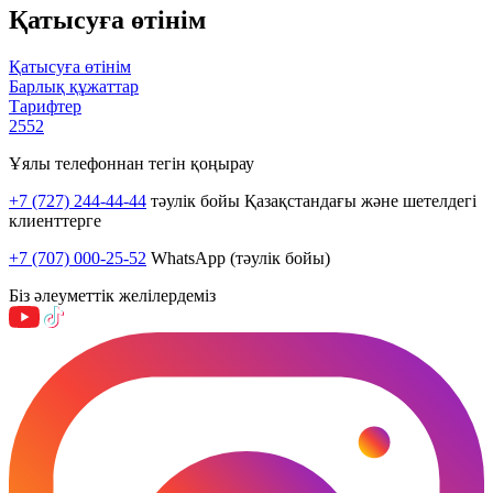
Қатысуға өтінім
Қатысуға өтінім
Барлық құжаттар
Тарифтер
2552
Ұялы телефоннан тегін қоңырау
+7 (727) 244-44-44
тәулік бойы Қазақстандағы және шетелдегі
клиенттерге
+7 (707) 000-25-52
WhatsApp (тәулік бойы)
Біз әлеуметтік желілердеміз