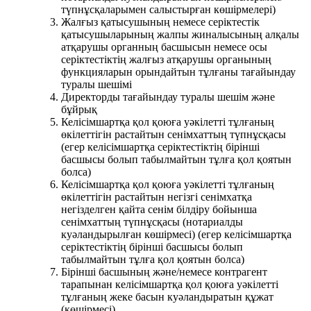
түпнұсқаларымен салыстырған көшірмелері)
Жалғыз қатысушының немесе серіктестік
қатысушыларының жалпы жиналысының алқалы
атқарушы органның басшысын немесе осы
серіктестіктің жалғыз атқарушы органының
функцияларын орындайтын тұлғаны тағайындау
туралы шешімі
Директорды тағайындау туралы шешім және
бұйрық
Келісімшартқа қол қоюға уәкілетті тұлғаның
өкілеттігін растайтын сенімхаттың түпнұсқасы
(егер келісімшартқа серіктестіктің бірінші
басшысы болып табылмайтын тұлға қол қоятын
болса)
Келісімшартқа қол қоюға уәкілетті тұлғаның
өкілеттігін растайтын негізгі сенімхатқа
негізделген қайта сенім білдіру бойынша
сенімхаттың түпнұсқасы (нотариалды
куәландырылған көшірмесі) (егер келісімшартқа
серіктестіктің бірінші басшысы болып
табылмайтын тұлға қол қоятын болса)
Бірінші басшының және/немесе контрагент
тарапынан келісімшартқа қол қоюға уәкілетті
тұлғаның жеке басын куәландыратын құжат
(көшірмесі)