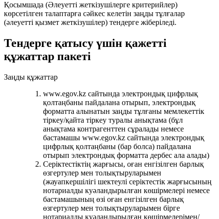
Қосымшада (Әлеуетті жеткізушілерге критерийлер)
көрсетілген талаптарға сәйкес келетін заңды тұлғалар
(әлеуетті қызмет жеткізушілер) тендерге жіберіледі.
Тендерге қатысу үшін қажетті
құжаттар пакеті
Заңды құжаттар
www.egov.kz сайтында электрондық цифрлық
қолтаңбаны пайдалана отырып, электрондық
форматта алынатын заңды тұлғаны мемлекеттік
тіркеу/қайта тіркеу туралы анықтама (бұл
анықтама контрагенттен сұралады немесе
бастамашы www.egov.kz сайтында электрондық
цифрлық қолтаңбаны (бар болса) пайдалана
отырып электрондық форматта дербес ала алады)
Серіктестіктің жарғысы, оған енгізілген барлық
өзгертулер мен толықтыруларымен
(жауапкершілігі шектеулі серіктестік жарғысының
нотариалды куәландырылған көшірмелері немесе
бастамашының өзі оған енгізілген барлық
өзгертулер мен толықтыруларымен бірге
нотариалды куәландырылған көшірмелерімен/