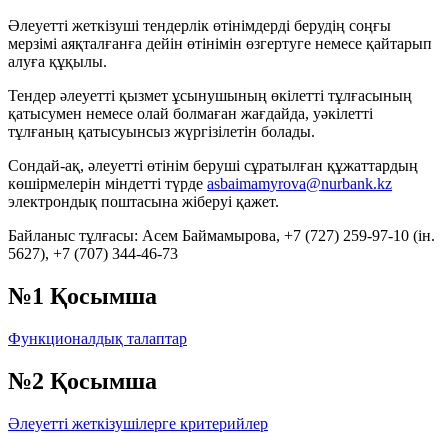
Әлеуетті жеткізуші тендерлік өтінімдерді берудің соңғы
мерзімі аяқталғанға дейін өтінімін өзгертуге немесе қайтарып
алуға құқылы.
Тендер әлеуетті қызмет ұсынушының өкілетті тұлғасының
қатысумен немесе олай болмаған жағдайда, уәкілетті
тұлғаның қатысуынсыз жүргізілетін болады.
Сондай-ақ, әлеуетті өтінім беруші сұратылған құжаттардың
көшірмелерін міндетті түрде
asbaimamyrova@nurbank.kz
электрондық поштасына жіберуі қажет.
Байланыс тұлғасы: Асем Баймамырова, +7 (727) 259-97-10 (ін.
5627), +7 (707) 344-46-73
№1 Қосымша
Функционалдық талаптар
№2 Қосымша
Әлеуетті жеткізушілерге критерийлер