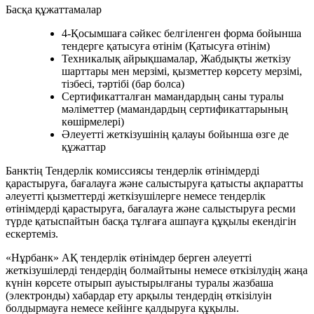
Басқа құжаттамалар
4-Қосымшаға сәйкес белгіленген форма бойынша
тендерге қатысуға өтінім (Қатысуға өтінім)
Техникалық айрықшамалар, Жабдықты жеткізу
шарттары мен мерзімі, қызметтер көрсету мерзімі,
тізбесі, тәртібі (бар болса)
Сертификатталған мамандардың саны туралы
мәліметтер (мамандардың сертификаттарының
көшірмелері)
Әлеуетті жеткізушінің қалауы бойынша өзге де
құжаттар
Банктің Тендерлік комиссиясы тендерлік өтінімдерді
қарастыруға, бағалауға және салыстыруға қатысты ақпаратты
әлеуетті қызметтерді жеткізушілерге немесе тендерлік
өтінімдерді қарастыруға, бағалауға және салыстыруға ресми
түрде қатыспайтын басқа тұлғаға ашпауға құқылы екендігін
ескертеміз.
«Нұрбанк» АҚ тендерлік өтінімдер берген әлеуетті
жеткізушілерді тендердің болмайтыны немесе өткізілудің жаңа
күнін көрсете отырып ауыстырылғаны туралы жазбаша
(электронды) хабардар ету арқылы тендердің өткізілуін
болдырмауға немесе кейінге қалдыруға құқылы.