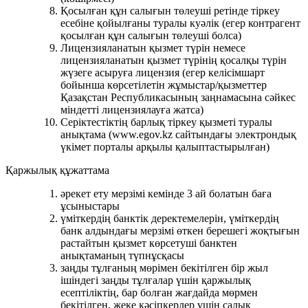
Қосылған құн салығын төлеуші ​​ретінде тіркеу
есебіне қойылғаны туралы куәлік (егер контрагент
қосылған құн салығын төлеуші ​​болса)
Лицензияланатын қызмет түрін немесе
лицензияланатын қызмет түрінің қосалқы түрін
жүзеге асыруға лицензия (егер келісімшарт
бойынша көрсетілетін жұмыстар/қызметтер
Қазақстан Республикасының заңнамасына сәйкес
міндетті лицензиялауға жатса)
Серіктестіктің барлық тіркеу қызметі туралы
анықтама (www.egov.kz сайтындағы электрондық
үкімет порталы арқылы қалыптастырылған)
Қаржылық құжаттама
әрекет ету мерзімі кемінде 3 ай болатын баға
ұсыныстары
үміткердің банктік деректемелерін, үміткердің
банк алдындағы мерзімі өткен берешегі жоқтығын
растайтын қызмет көрсетуші банктен
анықтаманың түпнұсқасы
заңды тұлғаның мөрімен бекітілген бір жыл
ішіндегі заңды тұлғалар үшін қаржылық
есептіліктің, бар болған жағдайда мөрмен
бекітілген, жеке кәсіпкерлер үшін салық