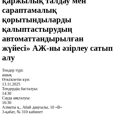
қаржылық талдау мен
сараптамалық
қорытындыларды
қалыптастырудың
автоматтандырылған
жүйесі» АЖ-ны әзірлеу сатып
алу
Тендер түрі:
ашық
Өткізілетін күн:
13.11.2025
Тендердің басталуы:
14:30
Сауда аяқталуы:
16:30
Алматы қ., Абай даңғылы, 10 «В»
3-қабат, № 310 кабинет