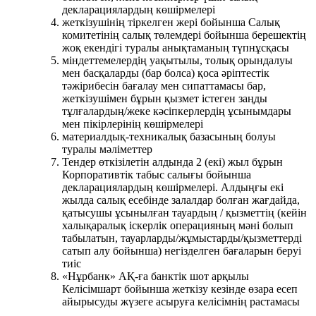
декларациялардың көшірмелері
жеткізушінің тіркелген жері бойынша Салық
комитетінің салық төлемдері бойынша берешектің
жоқ екендігі туралы анықтаманың түпнұсқасы
міндеттемелердің уақытылы, толық орындалуы
мен басқаларды (бар болса) қоса әріптестік
тәжірибесін бағалау мен сипаттамасы бар,
жеткізушімен бұрын қызмет істеген заңды
тұлғалардың/жеке кәсіпкерлердің ұсынымдары
мен пікірлерінің көшірмелері
материалдық-техникалық базасының болуы
туралы мәліметтер
Тендер өткізілетін алдында 2 (екі) жыл бұрын
Корпоративтік табыс салығы бойынша
декларациялардың көшірмелері. Алдыңғы екі
жылда салық есебінде залалдар болған жағдайда,
қатысушы ұсынылған тауардың / қызметтің (кейін
халықаралық іскерлік операцияның мәні болып
табылатын, тауарларды/жұмыстарды/қызметтерді
сатып алу бойынша) негізделген бағаларын беруі
тиіс
«Нұрбанк» АҚ-ға банктік шот арқылы
Келісімшарт бойынша жеткізу кезінде өзара есеп
айырысуды жүзеге асыруға келісімнің растамасы