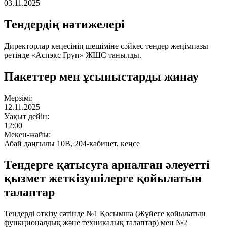
03.11.2025
Тендердің нәтижелері
Директорлар кеңесінің шешіміне сәйкес тендер жеңімпазы
ретінде «Аспэкс Груп» ЖШС танылды.
Пакеттер мен ұсыныстарды жинау
Мерзімі:
12.11.2025
Уақыт дейін:
12:00
Мекен-жайы:
Абай даңғылы 10В, 204-кабинет, кеңсе
Тендерге қатысуға арналған әлеуетті
қызмет жеткізушілерге қойылатын
талаптар
Тендерді өткізу сәтінде №1 Қосымша (Жүйеге қойылатын
функционалдық және техникалық талаптар) мен №2