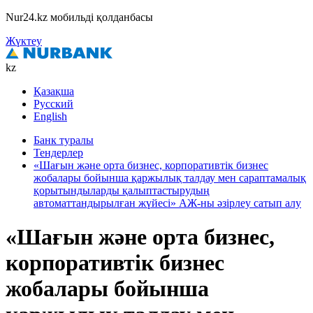
Nur24.kz мобильді қолданбасы
Жүктеу
kz
Қазақша
Русский
English
Банк туралы
Тендерлер
«Шағын және орта бизнес, корпоративтік бизнес
жобалары бойынша қаржылық талдау мен сараптамалық
қорытындыларды қалыптастырудың
автоматтандырылған жүйесі» АЖ-ны әзірлеу сатып алу
«Шағын және орта бизнес,
корпоративтік бизнес
жобалары бойынша