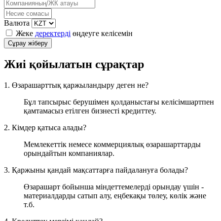
Валюта
Жеке
деректерді
өңдеуге келісемін
Жиі қойылатын сұрақтар
1. Өзарашарттық қаржыландыру деген не?
Бұл тапсырыс берушімен қолданыстағы келісімшартпен
қамтамасыз етілген бизнесті кредиттеу.
2. Кімдер қатыса алады?
Мемлекеттік немесе коммерциялық өзарашарттарды
орындайтын компаниялар.
3. Қаржыны қандай мақсаттарға пайдалануға болады?
Өзарашарт бойынша міндеттемелерді орындау үшін -
материалдарды сатып алу, еңбекақы төлеу, көлік және
т.б.