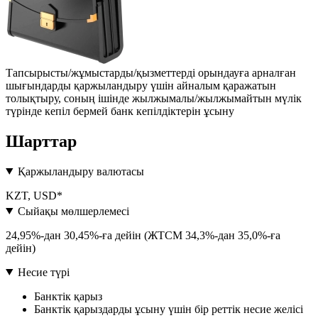
Тапсырысты/жұмыстарды/қызметтерді орындауға арналған
шығындарды қаржыландыру үшін айналым қаражатын
толықтыру, соның ішінде жылжымалы/жылжымайтын мүлік
түрінде кепіл бермей банк кепілдіктерін ұсыну
Шарттар
Қаржыландыру валютасы
KZT, USD*
Сыйақы мөлшерлемесі
24,95%-дан 30,45%-ға дейін (ЖТСМ 34,3%-дан 35,0%-ға
дейін)
Несие түрі
Банктік қарыз
Банктік қарыздарды ұсыну үшін бір реттік несие желісі