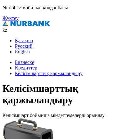
Nur24.kz мобильді қолданбасы
Жүктеу
kz
Қазақша
Русский
English
Бизнеске
Кредиттер
Келісімшарттық қаржыландыру
Келісімшарттық
қаржыландыру
Келісімшарт бойынша міндеттемелерді орындау