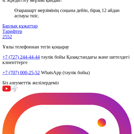
4. Кредиттеу мерзімі қандай?
Өзарашарт мерзімінің соңына дейін, бірақ 12 айдан
аспауы тиіс.
Барлық құжаттар
Тарифтер
2552
Ұялы телефоннан тегін қоңырау
+7 (727) 244-44-44
тәулік бойы Қазақстандағы және шетелдегі
клиенттерге
+7 (707) 000-25-52
WhatsApp (тәулік бойы)
Біз әлеуметтік желілердеміз