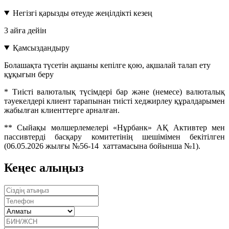
Негізгі қарызды өтеуде жеңілдікті кезең
3 айға дейін
Қамсыздандыру
Болашақта түсетін ақшаны кепілге қою, ақшалай талап ету
құқығын беру
* Тиісті валюталық түсімдері бар және (немесе) валюталық
тәуекелдері клиент тарапынан тиісті хеджирлеу құралдарымен
жабылған клиенттерге арналған.
** Сыйақы мөлшерлемелері «Нұрбанк» АҚ Активтер мен
пассивтерді басқару комитетінің шешімімен бекітілген
(06.05.2026 жылғы №56-14 хаттамасына бойынша №1).
Кеңес алыңыз