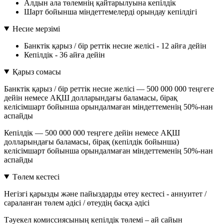
Алдын ала төлемнің қайтарылуына кепілдік
Шарт бойынша міндеттемелерді орындау кепілдігі
Несие мерзімі
Банктік қарыз / бір реттік несие желісі - 12 айға дейін
Кепілдік - 36 айға дейін
Қарыз сомасы
Банктік қарыз / бір реттік несие желісі — 500 000 000 теңгеге
дейін немесе АҚШ долларындағы баламасы, бірақ
келісімшарт бойынша орындалмаған міндеттеменің 50%-нан
аспайды
Кепілдік — 500 000 000 теңгеге дейін немесе АҚШ
долларындағы баламасы, бірақ (кепілдік бойынша)
келісімшарт бойынша орындалмаған міндеттеменің 50%-нан
аспайды
Төлем кестесі
Негізгі қарызды және пайыздарды өтеу кестесі - аннуитет /
сараланған төлем әдісі / өтеудің басқа әдісі
Тәуекел комиссиясының кепілдік төлемі – ай сайын