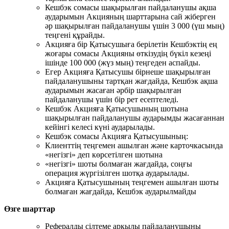
Кешбэк сомасы шақырылған пайдаланушы ақша
аударымын Акцияның шарттарына сай жіберген
әр шақырылған пайдаланушы үшін 3 000 (үш мың)
теңгені құрайды.
Акцияға бір Қатысушыға берілетін Кешбэктің ең
жоғары сомасы Акцияны өткізудің бүкіл кезеңі
ішінде 100 000 (жүз мың) теңгеден аспайды.
Егер Акцияға Қатысушы бірнеше шақырылған
пайдаланушыны тартқан жағдайда, Кешбэк ақша
аударымын жасаған әрбір шақырылған
пайдаланушы үшін бір рет есептеледі.
Кешбэк Акцияға Қатысушының шотына
шақырылған пайдаланушы аударымды жасағаннан
кейінгі келесі күні аударылады.
Кешбэк сомасы Акцияға Қатысушының:
Клиенттің теңгемен ашылған және карточкасында
«негізгі» деп көрсетілген шотына
«негізгі» шоты болмаған жағдайда, соңғы
операция жүргізілген шотқа аударылады.
Акцияға Қатысушының теңгемен ашылған шоты
болмаған жағдайда, Кешбэк аударылмайды
Өзге шарттар
Рефералды сілтеме арқылы пайдаланушыны