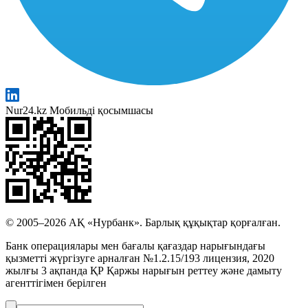
Nur24.kz Мобильді қосымшасы
© 2005–2026 АҚ «Нурбанк». Барлық құқықтар қорғалған.
Банк операциялары мен бағалы қағаздар нарығындағы
қызметті жүргізуге арналған №1.2.15/193 лицензия, 2020
жылғы 3 ақпанда ҚР Қаржы нарығын реттеу және дамыту
агенттігімен берілген