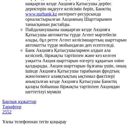
шақырған кезде Акцияға Қатысушы дербес
деректерін өңдеуге келісімін беріп, Банктің
www.nurbank.kz
интернет-ресурсында
орналастырылған Акцияның Шарттарымен
танысқанын растайды.
Пайдаланушыны шақырған кезде Акцияға
Қатысушы автоматты түрде Агент мәртебесін
алады, бұл ретте Агент келісімшарттың шарттарын
автоматты түрде мойындаған деп есептеледі.
Банк Акцияға Қатысушылармен алдын ала
келіспей, біржақты тәртіппен және кез келген
уақытта Акция шарттарын өзгерту құқығын өзіне
қалдырады. Акция шарттарын бұзғаны үшін, оның
ішінде Акцияға Қатысушы тарабынан фродтың
және/немесе алаяқтықтың ықтимал фактілері
анықталған кезде Акцияға Қатысушы Банктің
қалауы бойынша біржақты тәртіппен Акциядан
шеттетілуі мүмкін
Барлық құжаттар
Тарифтер
2552
Ұялы телефоннан тегін қоңырау