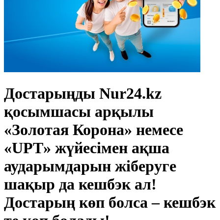
Достарыңды Nur24.kz
қосымшасы арқылы
«Золотая Корона» немесе
«UPT» жүйесімен ақша
аударымдарын жіберуге
шақыр да кешбэк ал!
Достарың көп болса – кешбэк