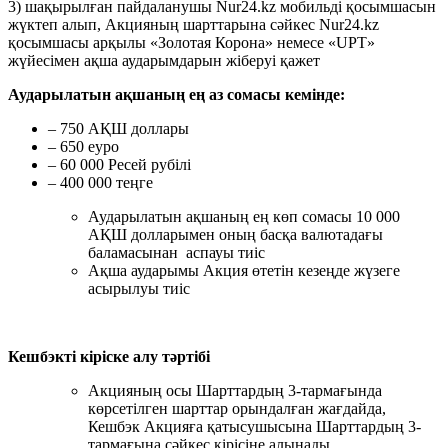
3) шақырылған пайдаланушы Nur24.kz мобильді қосымшасын
жүктеп алып, Акцияның шарттарына сәйкес Nur24.kz
қосымшасы арқылы «Золотая Корона» немесе «UPT»
жүйесімен ақша аударымдарын жіберуі қажет
Аударылатын ақшаның ең аз сомасы кемінде:
– 750 АҚШ доллары
– 650 еуро
– 60 000 Ресей рубілі
– 400 000 теңге
Аударылатын ақшаның ең көп сомасы 10 000
АҚШ долларымен оның басқа валютадағы
баламасынан аспауы тиіс
Ақша аударымы Акция өтетін кезеңде жүзеге
асырылуы тиіс
Кешбэкті кіріске алу тәртібі
Акцияның осы Шарттардың 3-тармағында
көрсетілген шарттар орындалған жағдайда,
Кешбэк Акцияға қатысушысына Шарттардың 3-
тармағына сәйкес кірісіне алынады.