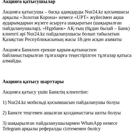
Акцияға қатысушылар
Акцияға қатысушы – басқа адамдарды Nur24.kz қосымшасы
арқылы «Золотая Корона» немесе «UPT» жүйесімен ақша
аударымдарын жүзеге асыруға шақыратын (шақырылған
пайдаланушылар), «Нұрбанк» АҚ-тың (бұдан былай – Банк)
клиенті әрі Nur24.kz пайдаланушысы болып табылатын
Қазақстан Республикасының жасы 18-ден асқан азаматы
Акцияға Банкпен ерекше қарым-қатынаспен
байланыстырылған тұлғаларға теңестірілген тұлғалар қатыса
алмайды.
Акцияға қатысу шарттары
Акцияға қатысу үшін Банктің клиентіне:
1) Nur24.kz мобильді қосымшасын пайдаланушы болуы
2) Банкте теңгемен ашылған қолданыстағы шоты болуы
3) шақырылған пайдаланушылармен WhatsApp немесе
Telegram арқылы рефералды сілтемемен бөлісу