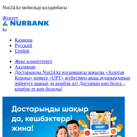
Nur24.kz мобильді қолданбасы
Жүктеу
kz
Қазақша
Русский
English
Жеке клиенттерге
Акциялар
Достарыңды Nur24.kz қосымшасы арқылы «Золотая
Корона» немесе «UPT» жүйесімен ақша аударымдарын
жіберуге шақыр да кешбэк ал! Достарың көп болса –
кешбэк те көп болады!