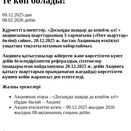
те көп болады!
09.12.2025-дан
08.02.2026 дейін
Құрметті клиенттер, «Досыңды шақыр да кешбэк ал! »
акциясының шарттарының 3-тармағына («Өзге шарттар»
бөлімі) сәйкес, 20.12.2025 ж. бастап Акцияның өткізілуі
уақытша тоқтатылатынын хабарлаймыз.
Акцияға қатысушылар жіберген және көрсетілген күнге
дейін белсендірілмеген рефералдық сілтемелер
(шақырылған пайдаланушы 20.12.2025 ж. дейін Акцияға
қатысу шарттарын орындамаған жағдайда) көрсетілген
күннен кейін жарамсыз деп есептеледі.
Жалпы ережелері
Акцияның атауы - «Досыңды шақыр да кешбэк ал!»
(бұдан былай – Акция)
Акция өткізілетін кезең – 09.12.2025 жылдан 2026
жылдың 08-ақпанының соңына дейін.