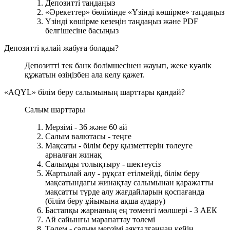
Депозитті таңдаңыз
«Әрекеттер» бөлімінде «Үзінді көшірме» таңдаңыз
Үзінді көшірме кезеңін таңдаңыз және PDF
белгішесіне басыңыз
Депозитті қалай жабуға болады?
Депозитті тек банк бөлімшесінен жауып, жеке куәлік
құжатын өзіңізбен ала келу қажет.
«AQYL» білім беру салымының шарттары қандай?
Салым шарттары
Мерзімі - 36 және 60 ай
Салым валютасы - теңге
Мақсаты - білім беру қызметтерін төлеуге
арналған жинақ
Салымды толықтыру - шектеусіз
Жартылай алу - рұқсат етілмейді, білім беру
мақсатындағы жинақтау салымынан қаражатты
мақсатты түрде алу жағдайларын қоспағанда
(білім беру ұйымына ақша аудару)
Бастапқы жарнаның ең төменгі мөлшері - 3 АЕК
Ай сайынғы марапаттау төлемі
Төлем - салым мерзімі аяқталғаннан кейін