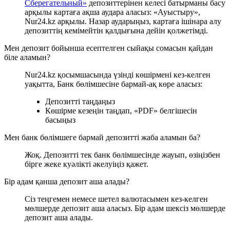
Сберегательный»
депозиттерінен келесі батырманы басу
арқылы картаға ақша аудара аласыз: «Ауыстыру»,
Nur24.kz арқылы. Назар аударыңыз, картаға ішінара алу
депозиттің кемімейтін қалдығына дейін қолжетімді.
Мен депозит бойынша есептелген сыйақы сомасын қайдан
біле аламын?
Nur24.kz қосымшасында үзінді көшірмені кез-келген
уақытта, Банк бөлімшесіне бармай-ақ көре аласыз:
Депозитті таңдаңыз
Көшірме кезеңін таңдап, «PDF» белгішесін
басыңыз
Мен банк бөлімшеге бармай депозитті жаба аламын ба?
Жоқ. Депозитті тек банк бөлімшесінде жауып, өзіңізбен
бірге жеке куәлікті әкелуіңіз қажет.
Бір адам қанша депозит аша алады?
Сіз теңгемен немесе шетел валютасымен кез-келген
мөлшерде депозит аша аласыз. Бір адам шексіз мөлшерде
депозит аша алады.