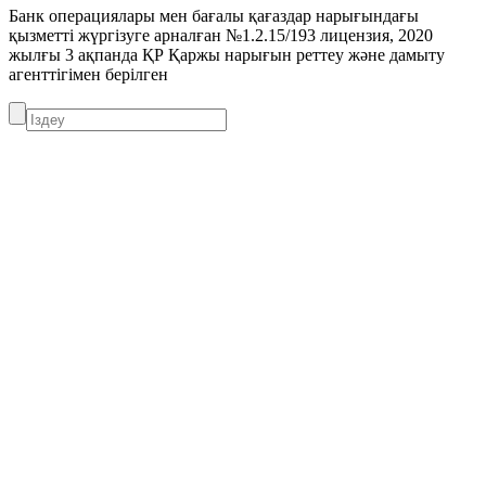
Банк операциялары мен бағалы қағаздар нарығындағы
қызметті жүргізуге арналған №1.2.15/193 лицензия, 2020
жылғы 3 ақпанда ҚР Қаржы нарығын реттеу және дамыту
агенттігімен берілген