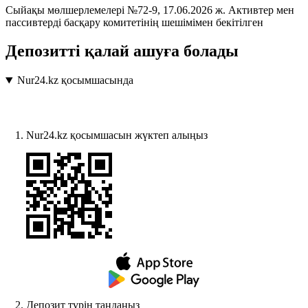
Сыйақы мөлшерлемелері №72-9, 17.06.2026 ж. Активтер мен
пассивтерді басқару комитетінің шешімімен бекітілген
Депозитті қалай ашуға болады
Nur24.kz қосымшасында
Nur24.kz қосымшасын жүктеп алыңыз
Депозит түрін таңдаңыз