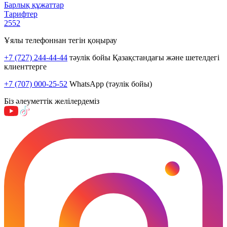
Барлық құжаттар
Тарифтер
2552
Ұялы телефоннан тегін қоңырау
+7 (727) 244-44-44
тәулік бойы Қазақстандағы және шетелдегі
клиенттерге
+7 (707) 000-25-52
WhatsApp (тәулік бойы)
Біз әлеуметтік желілердеміз