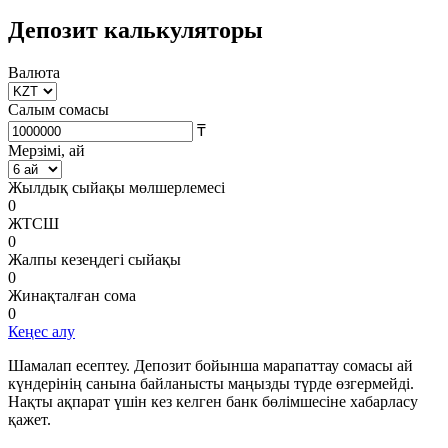
Депозит калькуляторы
Валюта
Салым сомасы
₸
Мерзімі, ай
Жылдық сыйақы мөлшерлемесі
0
ЖТСШ
0
Жалпы кезеңдегі сыйақы
0
Жинақталған сома
0
Кеңес алу
Шамалап есептеу. Депозит бойынша марапаттау сомасы ай
күндерінің санына байланысты маңызды түрде өзгермейді.
Нақты ақпарат үшін кез келген банк бөлімшесіне хабарласу
қажет.