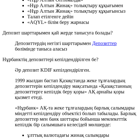
«Нұр Алтын Жинақ» толықтыру құқығымен
«Нұр Алтын Жинақ» толықтыру құқығынсыз
Талап етілгенге дейін
«AQYL» білім беру жарнасы
Депозит шарттарымен қай жерде танысуға болады?
Депозиттердің негізгі шарттарымен
Депозиттер
бөлімінде таныса аласыз
Нұрбанктің депозиттері кепілдендірілген бе?
Әр депозит KDIF кепілдендірілген.
1999 жылдан бастап Қазақстанда жеке тұлғалардың
депозиттерін кепілдендіру мақсатында «Қазақстанның
депозиттерге кепілдік беру қоры» АҚ арнайы қоры
қызмет етеді.
«Нұрбанк» АҚ-та жеке тұлғалардың барлық салымдары
міндетті кепілдендіру объектісі болып табылады. Барлық
депозиттер мен банк шоттары бойынша мемлекеттік
кепілдік бір салымшыға келесідей мөлшерде:
ұлттық валютадағы жинақ салымдары