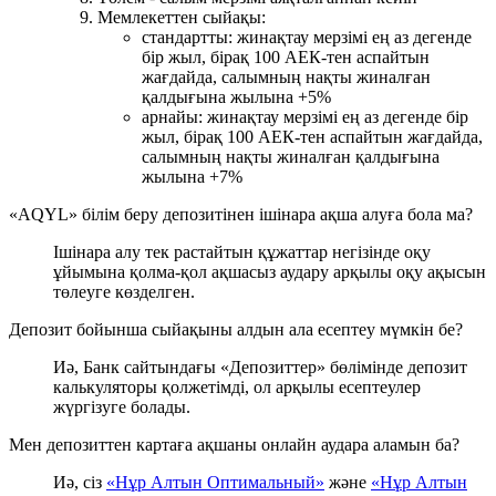
Мемлекеттен сыйақы:
стандартты: жинақтау мерзімі ең аз дегенде
бір жыл, бірақ 100 АЕК-тен аспайтын
жағдайда, салымның нақты жиналған
қалдығына жылына +5%
арнайы: жинақтау мерзімі ең аз дегенде бір
жыл, бірақ 100 АЕК-тен аспайтын жағдайда,
салымның нақты жиналған қалдығына
жылына +7%
«AQYL» білім беру депозитінен ішінара ақша алуға бола ма?
Ішінара алу тек растайтын құжаттар негізінде оқу
ұйымына қолма-қол ақшасыз аудару арқылы оқу ақысын
төлеуге көзделген.
Депозит бойынша сыйақыны алдын ала есептеу мүмкін бе?
Иә, Банк сайтындағы «Депозиттер» бөлімінде депозит
калькуляторы қолжетімді, ол арқылы есептеулер
жүргізуге болады.
Мен депозиттен картаға ақшаны онлайн аудара аламын ба?
Иә, сіз
«Нұр Алтын Оптимальный»
және
«Нұр Алтын