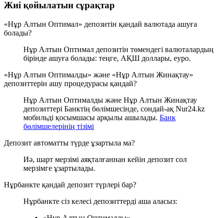
Жиі қойылатын сұрақтар
«Нұр Алтын Оптимал» депозитін қандай валютада ашуға
болады?
Нұр Алтын Оптимал депозитін төмендегі валюталардың
бірінде ашуға болады: теңге, АҚШ доллары, еуро.
«Нұр Алтын Оптималды» және «Нұр Алтын Жинақтау»
депозиттерін ашу процедурасы қандай?
Нұр Алтын Оптималды және Нұр Алтын Жинақтау
депозиттері Банктің бөлімшесінде, сондай-ақ Nur24.kz
мобильді қосымшасы арқылы ашылады.
Банк
бөлімшелерінің тізімі
Депозит автоматты түрде ұзартыла ма?
Иә, шарт мерзімі аяқталғаннан кейін депозит сол
мерзімге ұзартылады.
Нұрбанкте қандай депозит түрлері бар?
Нұрбанкте сіз келесі депозиттерді аша аласыз:
«Нұр Алтын Оптималды»