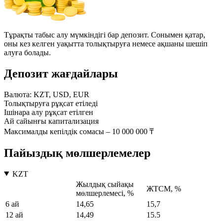
Тұрақты табыс алу мүмкіндігі бар депозит. Сонымен қатар,
оны кез келген уақытта толықтыруға немесе ақшаны шешіп
алуға болады.
Депозит жағдайлары
Валюта: KZT, USD, EUR
Толықтыруға рұқсат етіледі
Ішінара алу рұқсат етілген
Ай сайынғы капитализация
Максималды кепілдік сомасы – 10 000 000 ₸
Пайыздық мөлшерлемелер
KZT
Жылдық сыйақы
ЖТСМ, %
мөлшерлемесі, %
6 ай
14,65
15,7
12 ай
14,49
15.5