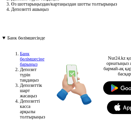
Өз шоттарыңыздан/картаңыздан шотты толтырыңыз
Депозитті ашыңыз
Банк бөлімшесінде
Банк
Nur24.kz 
бөлімшесіне
орнатыңыз 
барыңыз
бармай-ақ қ
Депозит
басқа
түрін
таңдаңыз
Депозиттік
шарт
жасаңыз
Депозитті
касса
арқылы
толтырыңыз