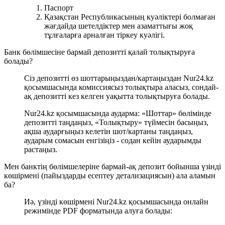
Паспорт
Қазақстан Республикасының куәліктері болмаған
жағдайда шетелдіктер мен азаматтығы жоқ
тұлғаларға арналған тіркеу куәлігі.
Банк бөлімшесіне бармай депозитті қалай толықтыруға
болады?
Сіз депозитті өз шоттарыңыздан/картаңыздан Nur24.kz
қосымшасында комиссиясыз толықтыра аласыз, сондай-
ақ депозитті кез келген уақытта толықтыруға болады.
Nur24.kz қосымшасында аударма: «Шоттар» бөлімінде
депозитті таңдаңыз, «Толықтыру» түймесін басыңыз,
ақша аударғыңыз келетін шот/картаны таңдаңыз,
аударым сомасын енгізіңіз - содан кейін аударымды
растаңыз.
Мен банктің бөлімшелеріне бармай-ақ депозит бойынша үзінді
көшірмені (пайыздарды есептеу детализациясын) ала аламын
ба?
Иә, үзінді көшірмені Nur24.kz қосымшасында онлайн
режимінде PDF форматында алуға болады: