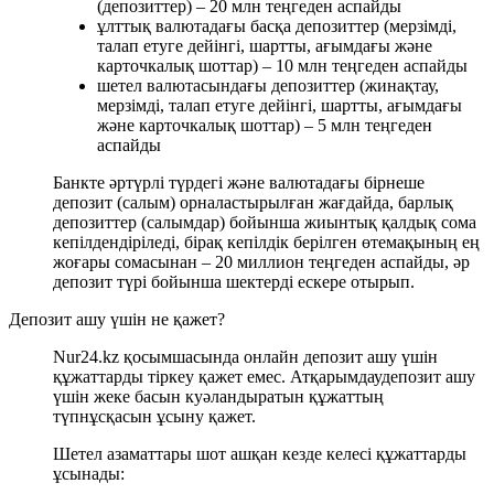
(депозиттер) – 20 млн теңгеден аспайды
ұлттық валютадағы басқа депозиттер (мерзімді,
талап етуге дейінгі, шартты, ағымдағы және
карточкалық шоттар) – 10 млн теңгеден аспайды
шетел валютасындағы депозиттер (жинақтау,
мерзімді, талап етуге дейінгі, шартты, ағымдағы
және карточкалық шоттар) – 5 млн теңгеден
аспайды
Банкте әртүрлі түрдегі және валютадағы бірнеше
депозит (салым) орналастырылған жағдайда, барлық
депозиттер (салымдар) бойынша жиынтық қалдық сома
кепілдендіріледі, бірақ кепілдік берілген өтемақының ең
жоғары сомасынан – 20 миллион теңгеден аспайды, әр
депозит түрі бойынша шектерді ескере отырып.
Депозит ашу үшін не қажет?
Nur24.kz қосымшасында онлайн депозит ашу үшін
құжаттарды тіркеу қажет емес. Атқарымдаудепозит ашу
үшін жеке басын куәландыратын құжаттың
түпнұсқасын ұсыну қажет.
Шетел азаматтары шот ашқан кезде келесі құжаттарды
ұсынады: