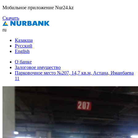
Мобильное приложение Nur24.kz
Скачать
ru
Қазақша
Русский
English
О банке
Залоговое имущество
Парковочное место №207, 14,7 кв.м, Астана, Иманбаева
11