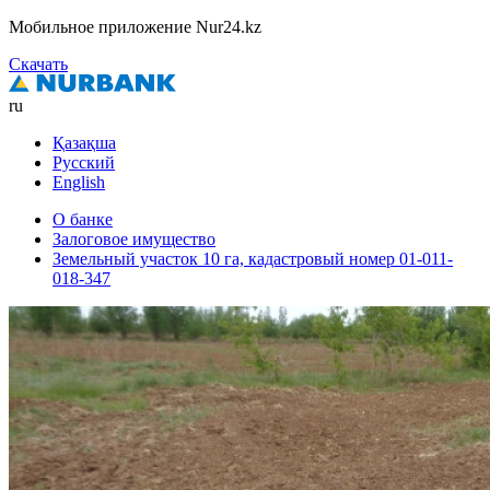
Мобильное приложение Nur24.kz
Скачать
ru
Қазақша
Русский
English
О банке
Залоговое имущество
Земельный участок 10 га, кадастровый номер 01-011-
018-347