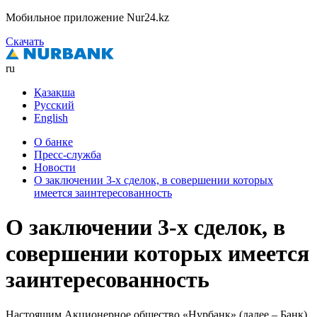
Мобильное приложение Nur24.kz
Скачать
ru
Қазақша
Русский
English
О банке
Пресс-служба
Новости
О заключении 3-х сделок, в совершении которых
имеется заинтересованность
О заключении 3-х сделок, в
совершении которых имеется
заинтересованность
Настоящим Акционерное общество «Нурбанк» (далее – Банк)