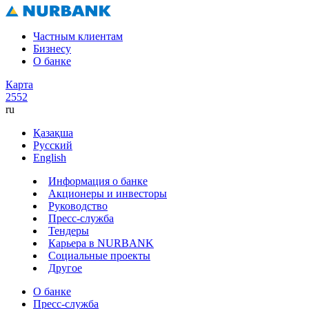
Частным клиентам
Бизнесу
О банке
Карта
2552
ru
Қазақша
Русский
English
Информация о банке
Акционеры и инвесторы
Руководство
Пресс-служба
Тендеры
Карьера в NURBANK
Социальные проекты
Другое
О банке
Пресс-служба