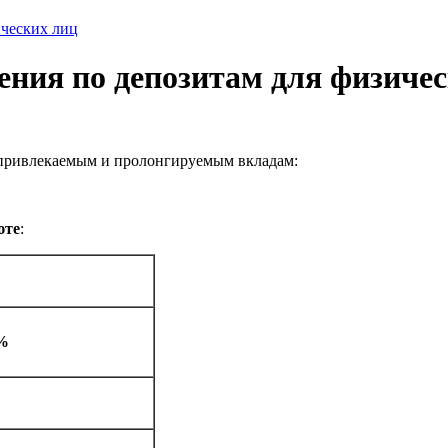
ических лиц
ения по депозитам для физиче
ь привлекаемым и пролонгируемым вкладам:
юте
:
%