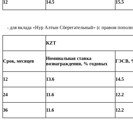
12
14.5
15.5
- для вклада «Нур Алтын Сберегательный» (с правом пополн
KZT
Номинальная ставка
Срок, месяцев
ГЭСВ, 
вознаграждения, % годовых
12
13.6
14.5
24
11.6
12.2
36
11.6
12.2