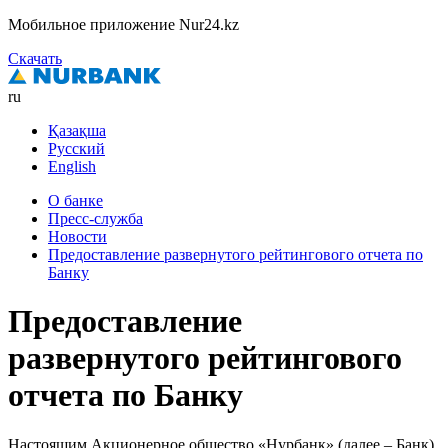
Мобильное приложение Nur24.kz
Скачать
ru
Қазақша
Русский
English
О банке
Пресс-служба
Новости
Предоставление развернутого рейтингового отчета по
Банку
Предоставление
развернутого рейтингового
отчета по Банку
Настоящим Акционерное общество «Нурбанк» (далее – Банк)