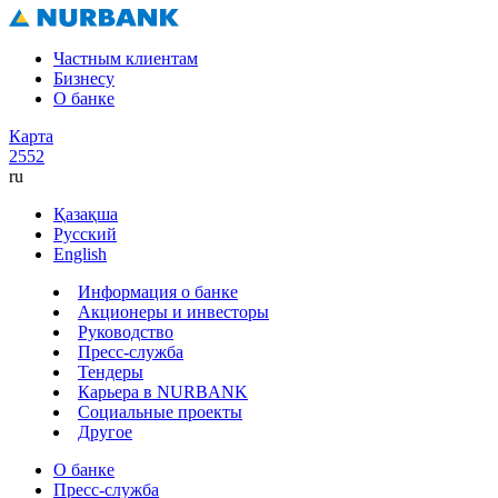
Частным клиентам
Бизнесу
О банке
Карта
2552
ru
Қазақша
Русский
English
Информация о банке
Акционеры и инвесторы
Руководство
Пресс-служба
Тендеры
Карьера в NURBANK
Социальные проекты
Другое
О банке
Пресс-служба