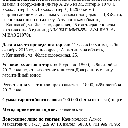
здания и сооружений (литер А-29,5 кв.м., литер Б-1070, 6
кв.м., литер В-73,4 кв.м., литер Д-1829,0 кв.м.)
с прилегающим земельным участком площадью — 1,8582 га,
расположенного по адресу: Алматинская область,
г. Капшагай, ул. Железнодорожная, 25 с автотранспортом
в количестве 3 единиц (А/М ЗИЛ ММЗ-554, А/М ЛАЗ, А/
М ВАЗ 21070).
Дата и место проведения торгов:
11 часов 00 минут, «29»
октября 2013 года, по адресу: Алматинская область,
г. Капшагай, ул. Железнодорожная, 25.
Условия участия в торгах:
В срок до 18:00, «28» октября
2013 года подать заявление и внести Доверенному лицу
гарантийный взнос.
Регистрация участников прекращается в 18:00, «28» октября
2013 года.
Сумма гарантийного взноса:
500 000 (Пятьсот тысяч) теңге.
Метод проведения торгов:
голландский
Доверенное лицо по торгам:
Калимолдаев Алмас
Максатович: 8 (727) 259 97 10, вн.тел. 5888, 8 701 999 76 95;