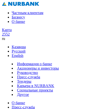
Частным клиентам
Бизнесу
О банке
Карта
2552
ru
Қазақша
Русский
English
Информация о банке
Акционеры и инвесторы
Руководство
Пресс-служба
Тендеры
Карьера в NURBANK
Социальные проекты
Другое
О банке
Пресс-служба