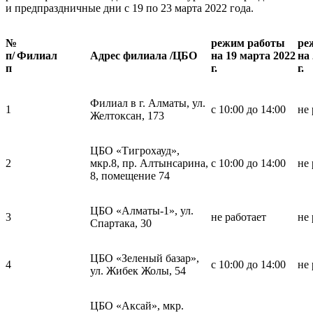
и предпраздничные дни с 19 по 23 марта 2022 года.
№
режим работы
ре
п/
Филиал
Адрес филиала /ЦБО
на 19 марта 2022
на
п
г.
г.
Филиал в г. Алматы, ул.
1
c 10:00 до 14:00
не 
Желтоксан, 173
ЦБО «Тигрохауд»,
2
мкр.8, пр. Алтынсарина,
c 10:00 до 14:00
не 
8, помещение 74
ЦБО «Алматы-1», ул.
3
не работает
не 
Спартака, 30
ЦБО «Зеленый базар»,
4
c 10:00 до 14:00
не 
ул. Жибек Жолы, 54
ЦБО «Аксай», мкр.