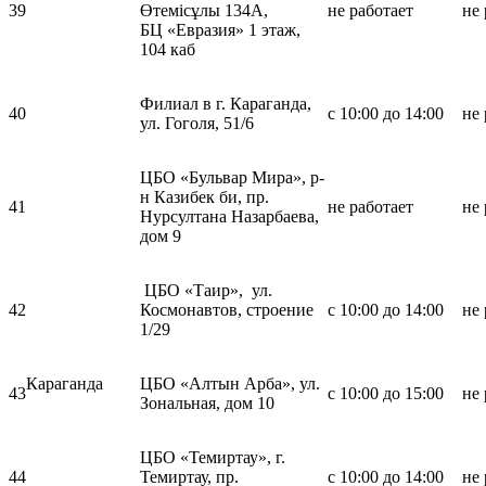
39
Өтемісұлы 134А,
не работает
не 
БЦ «Евразия» 1 этаж,
104 каб
Филиал в г. Караганда,
40
с 10:00 до 14:00
не 
ул. Гоголя, 51/6
ЦБО «Бульвар Мира», р-
н Казибек би, пр.
41
не работает
не 
Нурсултана Назарбаева,
дом 9
ЦБО «Таир», ул.
42
Космонавтов, строение
с 10:00 до 14:00
не 
1/29
Караганда
ЦБО «Алтын Арба», ул.
43
с 10:00 до 15:00
не 
Зональная, дом 10
ЦБО «Темиртау», г.
44
Темиртау, пр.
с 10:00 до 14:00
не 