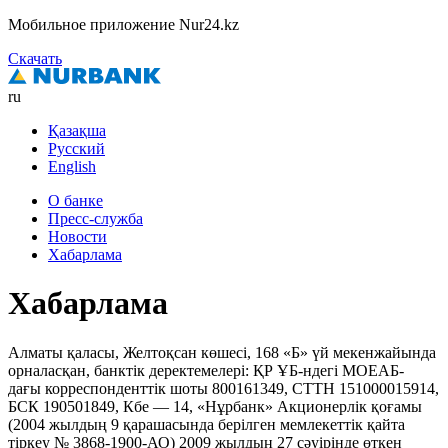
Мобильное приложение Nur24.kz
Скачать
ru
Қазақша
Русский
English
О банке
Пресс-служба
Новости
Хабарлама
Хабарлама
Алматы қаласы, Желтоқсан көшесі, 168 «Б» үй мекенжайында
орналасқан, банктік деректемелері: ҚР ҰБ-ндегі МОЕАБ-
дағы корреспонденттік шоты 800161349, СТТН 151000015914,
БСК 190501849, Кбе — 14, «Нұрбанк» Акционерлік қоғамы
(2004 жылдың 9 қарашасында берілген мемлекеттік қайта
тіркеу № 3868-1900-АО) 2009 жылдың 27 сәуірінде өткен