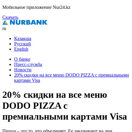
Мобильное приложение Nur24.kz
Скачать
ru
Қазақша
Русский
English
О банке
Пресс-служба
Новости
20% скидки на все меню DODO PIZZA с премиальными
картами Visa
20% скидки на все меню
DODO PIZZA с
премиальными картами Visa
Пицца – это то, что объединяет. Ее заказывают на дни