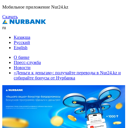
Мобильное приложение Nur24.kz
Скачать
ru
Қазақша
Русский
English
О банке
Пресс-служба
Новости
«Деньги к деньгам»: получайте переводы в Nur24.kz и
собирайте бонусы от Нурбанка