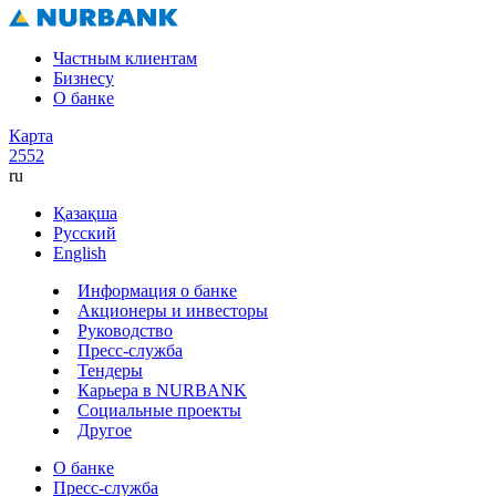
Частным клиентам
Бизнесу
О банке
Карта
2552
ru
Қазақша
Русский
English
Информация о банке
Акционеры и инвесторы
Руководство
Пресс-служба
Тендеры
Карьера в NURBANK
Социальные проекты
Другое
О банке
Пресс-служба