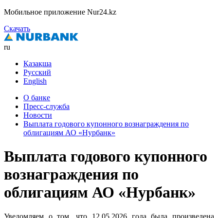
Мобильное приложение Nur24.kz
Скачать
ru
Қазақша
Русский
English
О банке
Пресс-служба
Новости
Выплата годового купонного вознаграждения по
облигациям АО «Нурбанк»
Выплата годового купонного
вознаграждения по
облигациям АО «Нурбанк»
Уведомляем о том, что 12.05.2026 года была произведена