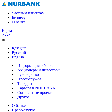
Частным клиентам
Бизнесу
О банке
Карта
2552
ru
Қазақша
Русский
English
Информация о банке
Акционеры и инвесторы
Руководство
Пресс-служба
Тендеры
Карьера в NURBANK
Социальные проекты
Другое
О банке
Пресс-служба