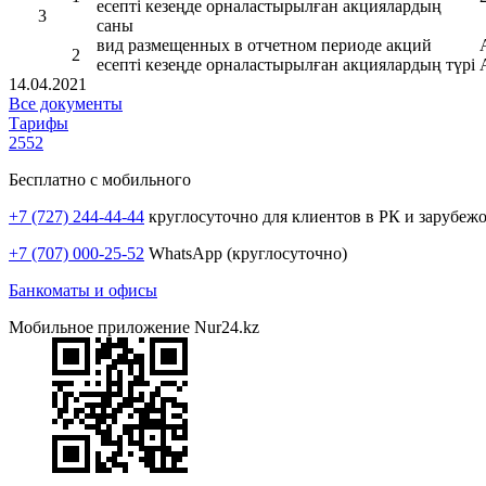
есепті кезеңде орналастырылған акциялардың
3
саны
вид размещенных в отчетном периоде акций
2
есепті кезеңде орналастырылған акциялардың түрі
14.04.2021
Все документы
Тарифы
2552
Бесплатно с мобильного
+7 (727) 244-44-44
круглосуточно для клиентов в РК и зарубеж
+7 (707) 000-25-52
WhatsApp (круглосуточно)
Банкоматы и офисы
Мобильное приложение Nur24.kz