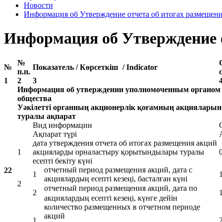
Новости
Информация об Утверждение отчета об итогах размещен
Информация об Утверждение о
№
№
Показатель / Көрсеткіш / Indicator
п.п.
1
2
3
Информация об утверждении уполномоченным органом о
общества
Уәкілетті органның акционерлік қоғамның акцияларын
туралы ақпарат
Вид информации
Ақпарат түрі
дата утверждения отчета об итогах размещения акций
1
акцияларды орналастыру қорытындылары туралы
есепті бекіту күні
отчетный период размещения акций, дата с
22
1
акциялардың есепті кезеңі, басталған күні
2
отчетный период размещения акций, дата по
2
акциялардың есепті кезеңі, күнге дейін
количество размещенных в отчетном периоде
акций
1