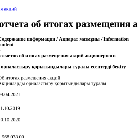
ия акций
тчета об итогах размещения 
Содержание информации / Ақпарат мазмұны / Information
content
4
тчетов об итогах размещения акций акционерного
 орналастыру қорытындылары туралы есептерді бекіту
Об итогах размещения акций
Акцияларды орналастыру қорытындылары туралы
09.04.2021
11.10.2019
10.10.2020
2 968 038,00