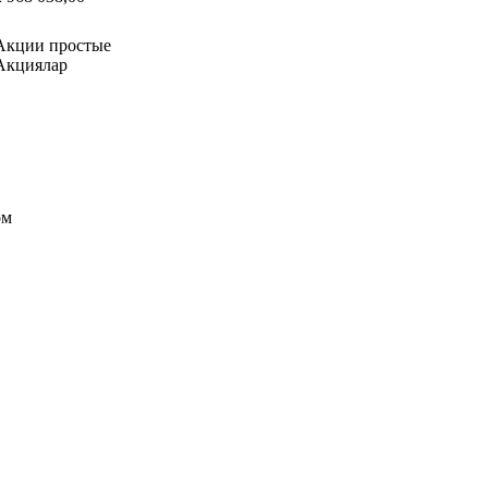
Акции простые
Акциялар
ом