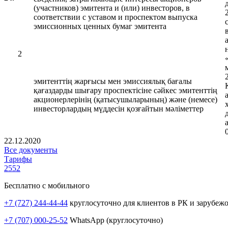
(участников) эмитента и (или) инвесторов, в
соответствии с уставом и проспектом выпуска
эмиссионных ценных бумаг эмитента
2
эмитенттің жарғысы мен эмиссиялық бағалы
қағаздарды шығару проспектісіне сәйкес эмитенттің
акционерлерінің (қатысушыларының) және (немесе)
инвесторлардың мүддесін қозғайтын мәліметтер
22.12.2020
Все документы
Тарифы
2552
Бесплатно с мобильного
+7 (727) 244-44-44
круглосуточно для клиентов в РК и зарубеж
+7 (707) 000-25-52
WhatsApp (круглосуточно)