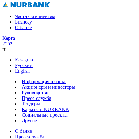
Частным клиентам
Бизнесу
О банке
Карта
2552
ru
Қазақша
Русский
English
Информация о банке
Акционеры и инвесторы
Руководство
Пресс-служба
Тендеры
Карьера в NURBANK
Социальные проекты
Другое
О банке
Пресс-служба