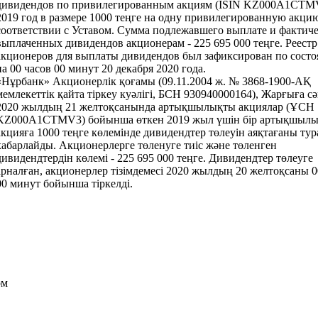
дивидендов по привилегированным акциям (ISIN KZ000A1CTMV
2019 год в размере 1000 теңге на одну привилегированную акци
соответствии с Уставом. Сумма подлежавшего выплате и фактич
выплаченных дивидендов акционерам - 225 695 000 теңге. Реестр
акционеров для выплаты дивидендов был зафиксирован по сост
на 00 часов 00 минут 20 декабря 2020 года.
«Нұрбанк» Акционерлік қоғамы (09.11.2004 ж. № 3868-1900-АҚ
мемлекеттік қайта тіркеу куәлігі, БСН 930940000164), Жарғыға с
2020 жылдың 21 желтоқсанында артықшылықты акциялар (ҰСН
KZ000A1CTMV3) бойынша өткен 2019 жыл үшін бір артықшыл
акцияға 1000 теңге көлемінде дивидендтер төлеуін аяқтағаны ту
хабарлайды. Акционерлерге төленуге тиіс және төленген
дивидендтердін көлемі - 225 695 000 теңге. Дивидендтер төлеуге
арналған, акционерлер тізімдемесі 2020 жылдың 20 желтоқсаны 0
00 минут бойынша тіркелді.
ом