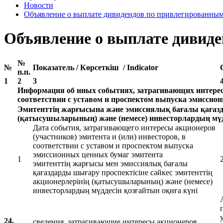
Новости
Объявление о выплате дивидендов по привлегированным
Объявление о выплате дивид
№
№
Показатель / Көрсеткіш / Indicator
п.п.
1
2
3
Информация об иных событиях, затрагивающих интересы
соответствии с уставом и проспектом выпуска эмиссио
Эмитенттің жарғысына және эмиссиялық бағалы қағазда
(қатысушыларының) және (немесе) инвесторлардың мүдд
Дата события, затрагивающего интересы акционеров
(участников) эмитента и (или) инвесторов, в
соответствии с уставом и проспектом выпуска
эмиссионных ценных бумаг эмитента
1
эмитенттің жарғысы мен эмиссиялық бағалы
қағаздарды шығару проспектісіне сәйкес эмитенттің
акционерлерінің (қатысушыларының) және (немесе)
инвесторлардың мүддесін қозғайтын оқиға күні
24.
сведения, затрагивающие интересы акционеров