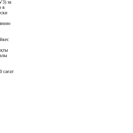
3) за
ю в
ески
оянию
әйкес
ықты
ралы
0 сағат