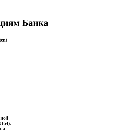
циям Банка
tent
нной
164),
ата