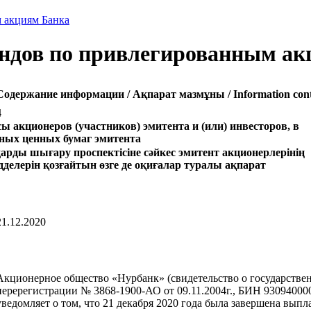
 акциям Банка
ендов по привлегированным ак
Содержание информации / Ақпарат мазмұны / Information con
4
 акционеров (участников) эмитента и (или) инвесторов, в
нных ценных бумаг эмитента
рды шығару проспектісіне сәйкес эмитент акционерлерінің
елерін қозғайтын өзге де оқиғалар туралы ақпарат
21.12.2020
Акционерное общество «Нурбанк» (свидетельство о государстве
перерегистрации № 3868-1900-АО от 09.11.2004г., БИН 930940000
уведомляет о том, что 21 декабря 2020 года была завершена выпл