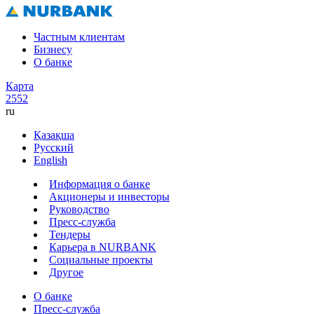
Частным клиентам
Бизнесу
О банке
Карта
2552
ru
Қазақша
Русский
English
Информация о банке
Акционеры и инвесторы
Руководство
Пресс-служба
Тендеры
Карьера в NURBANK
Социальные проекты
Другое
О банке
Пресс-служба