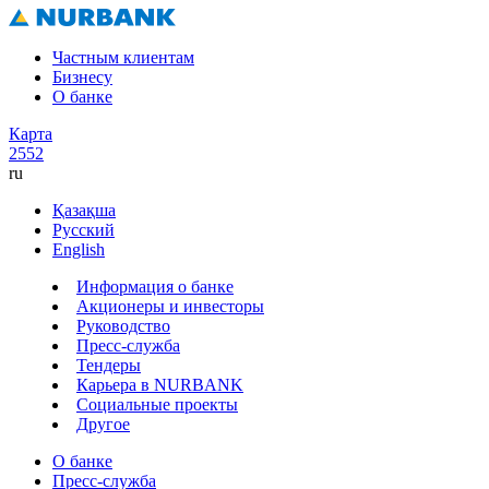
Частным клиентам
Бизнесу
О банке
Карта
2552
ru
Қазақша
Русский
English
Информация о банке
Акционеры и инвесторы
Руководство
Пресс-служба
Тендеры
Карьера в NURBANK
Социальные проекты
Другое
О банке
Пресс-служба