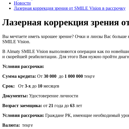
Новости
Лазерная коррекция зрения от SMILE Vision в рассрочку
Лазерная коррекция зрения от
Вы мечтаете иметь хорошее зрение? Очки и линзы Вас больше 
SMILE Vision.
В Almaty SMILE Vision выполняются операции как по новейшим
и скорейшей реабилитации. Для этого Вам нужно пройти диагн
Условия рассрочки:
Сумма кредита:
От
30 000
до
1 000 000
теңге
Срок:
От
3-х
до
10
месяцев
Документы:
Удостоверение личности
Возраст заемщика:
от
21
года до
63
лет
Условия рассрочки:
Граждане РК, имеющие необходимый урове
Валюта:
теңге