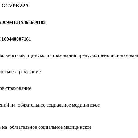
К
GCVPKZ2A
2009MEDS368609103
160440007161
иального медицинского страхования предусмотрено использова
инское страхование
ое страхование
ений на обязательное социальное медицинское
в на обязательное социальное медицинское