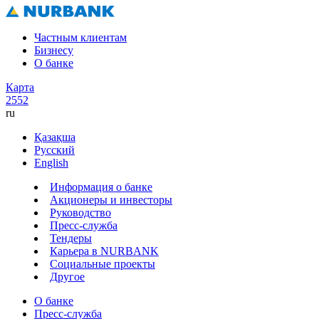
Частным клиентам
Бизнесу
О банке
Карта
2552
ru
Қазақша
Русский
English
Информация о банке
Акционеры и инвесторы
Руководство
Пресс-служба
Тендеры
Карьера в NURBANK
Социальные проекты
Другое
О банке
Пресс-служба