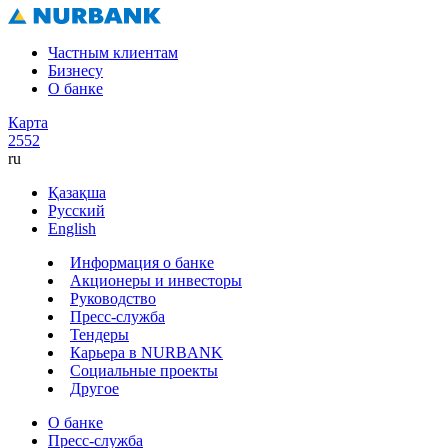
Частным клиентам
Бизнесу
О банке
Карта
2552
ru
Қазақша
Русский
English
Информация о банке
Акционеры и инвесторы
Руководство
Пресс-служба
Тендеры
Карьера в NURBANK
Социальные проекты
Другое
О банке
Пресс-служба