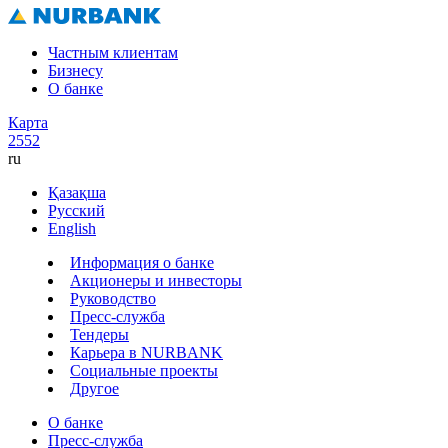
Частным клиентам
Бизнесу
О банке
Карта
2552
ru
Қазақша
Русский
English
Информация о банке
Акционеры и инвесторы
Руководство
Пресс-служба
Тендеры
Карьера в NURBANK
Социальные проекты
Другое
О банке
Пресс-служба