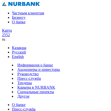
Частным клиентам
Бизнесу
О банке
Карта
2552
ru
Қазақша
Русский
English
Информация о банке
Акционеры и инвесторы
Руководство
Пресс-служба
Тендеры
Карьера в NURBANK
Социальные проекты
Другое
О банке
Пресс-служба