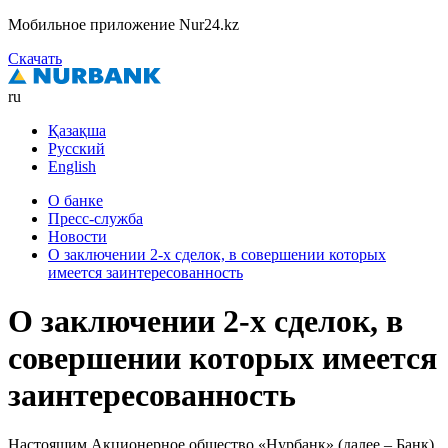
Мобильное приложение Nur24.kz
Скачать
ru
Қазақша
Русский
English
О банке
Пресс-служба
Новости
О заключении 2-х сделок, в совершении которых
имеется заинтересованность
О заключении 2-х сделок, в
совершении которых имеется
заинтересованность
Настоящим Акционерное общество «Нурбанк» (далее – Банк)