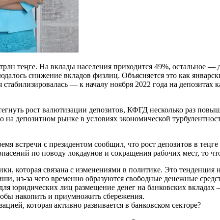
 трлн теңге. На вклады населения приходится 49%, остальное — 
юдалось снижение вкладов физлиц. Объясняется это как январс
стабилизировалась — к началу ноября 2022 года на депозитах ка
стегнуть рост валютизации депозитов, КФГД несколько раз повы
ло на депозитном рынке в условиях экономической турбулентно
мя встречи с президентом сообщил, что рост депозитов в теңге
опасений по поводу локдаунов и сокращения рабочих мест, то чт
и, которая связана с изменениями в политике. Это тенденция не
ши, из-за чего временно образуются свободные денежные средст
, для юридических лиц размещение денег на банковских вкладах 
чтобы накопить и приумножить сбережения.
зацией, которая активно развивается в банковском секторе?