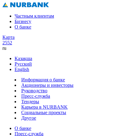
Частным клиентам
Бизнесу
О банке
Карта
2552
ru
Қазақша
Русский
English
Информация о банке
Акционеры и инвесторы
Руководство
Пресс-служба
Тендеры
Карьера в NURBANK
Социальные проекты
Другое
О банке
Пресс-служба