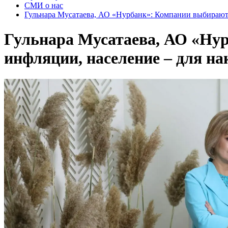
СМИ о нас
Гульнара Мусатаева, АО «Нурбанк»: Компании выбирают 
Гульнара Мусатаева, АО «Ну
инфляции, население – для н