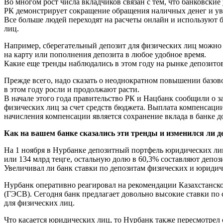
Во многом рост числа вкладчиков связан с тем, что банковски
РК демонстрирует сокращение обращения наличных денег и ув
Все больше людей переходят на расчеты онлайн и используют б
лиц.
Например, сберегательный депозит для физических лиц можно 
на карту или пополнения депозита в любое удобное время.
Какие еще тренды наблюдались в этом году на рынке депозито
Прежде всего, надо сказать о неоднократном повышении базов
в этом году росли и продолжают расти.
В начале этого года правительство РК и Нацбанк сообщили о
физических лиц за счет средств бюджета. Выплата компенсации
начисления компенсации является сохранение вклада в банке до 
Как на вашем банке сказались эти тренды и изменился ли д
На 1 ноября в Нурбанке депозитный портфель юридических лиц 
или 134 млрд теңге, остальную долю в 60,3% составляют депо
Увеличивал ли банк ставки по депозитам физических и юриди
Нурбанк оперативно реагировал на рекомендации Казахстанско
(ГЭСВ). Сегодня банк предлагает довольно высокие ставки по
для физических лиц.
Что касается юридических лиц, то Нурбанк также пересмотрел