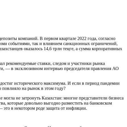
депозиты компаний. В первом квартале 2022 года, согласно
кими событиями, так и влиянием санкционных ограничений,
захстанцев оказалось 14,6 трлн теңге, а сумма корпоративных
шал рекомендуемые ставки, следом и участники рынка
сти, — в эксклюзивном интервью председателя правления АО
 достиг исторического максимума. И если в период пандемии
о повлияло на рынок в этом году?
 могла не затронуть Казахстан: многие представители бизнеса
ва, которые довольно выгодно разместить на банковском
— это в некотором роде защита от инфляции.