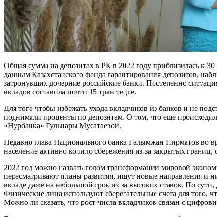
Общая сумма на депозитах в РК в 2022 году приблизилась к 30
данным Казахстанского фонда гарантирования депозитов, набл
затронувших дочерние российские банки. Постепенно ситуация 
вкладов составила почти 15 трлн теңге.
Для того чтобы избежать ухода вкладчиков из банков и не под
поднимали проценты по депозитам. О том, что еще происходи
«Нурбанка» Гульнары Мусатаевой.
Недавно глава Национального банка Галымжан Пирматов во вре
население активно копило сбережения из-за закрытых границ, 
2022 год можно назвать годом трансформации мировой экономик
пересматривают планы развития, ищут новые направления и ни
вкладе даже на небольшой срок из-за высоких ставок. По сути
Физические лица используют сберегательные счета для того, 
Можно ли сказать, что рост числа вкладчиков связан с цифрови