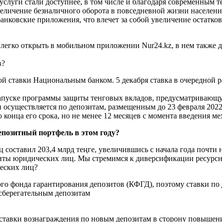
е услуги стали доступнее, в том числе и благодаря современным
еличение безналичного оборота в повседневной жизни населени
анковские приложения, что влечет за собой увеличение остатко
легко открыть в мобильном приложении Nur24.kz, в нем также 
в?
ой ставки Национальным банком. 5 декабря ставка в очередной 
 запуске программы защиты тенговых вкладов, предусматривающ
 осуществляется по депозитам, размещенным до 23 февраля 2022
конца его срока, но не менее 12 месяцев с момента введения мех
епозитный портфель в этом году?
составил 203,4 млрд теңге, увеличившись с начала года почти н
зиты юридических лиц. Мы стремимся к диверсификации ресурсн
ческих лиц?
го фонда гарантирования депозитов (КФГД), поэтому ставки по
 сберегательным депозитам
 ставки вознаграждения по новым депозитам в сторону повышени