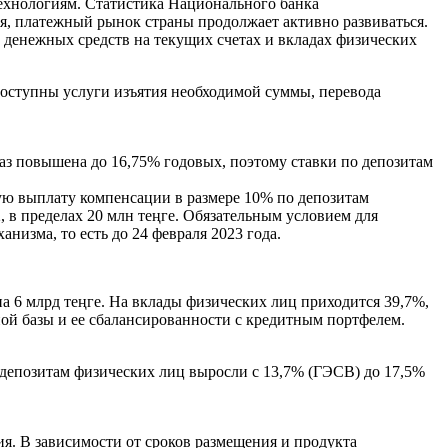
 технологиям. Статистика Национального банка
я, платежный рынок страны продолжает активно развиваться.
в денежных средств на текущих счетах и вкладах физических
доступны услуги изъятия необходимой суммы, перевода
раз повышена до 16,75% годовых, поэтому ставки по депозитам
ую выплату компенсации в размере 10% по депозитам
, в пределах 20 млн теңге. Обязательным условием для
анизма, то есть до 24 февраля 2023 года.
а 6 млрд теңге. На вклады физических лиц приходится 39,7%,
ой базы и ее сбалансированности с кредитным портфелем.
 депозитам физических лиц выросли с 13,7% (ГЭСВ) до 17,5%
я. В зависимости от сроков размещения и продукта