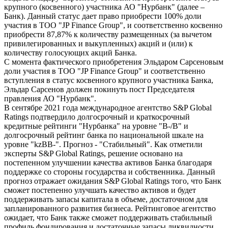
крупного (косвенного) участника АО "Нурбанк" (далее –
Банк). Данный статус дает право приобрести 100% доли
участия в ТОО "JP Finance Group", и соответственно косвенно
приобрести 87,87% к количеству размещенных (за вычетом
привилегированных и выкупленных) акций и (или) к
количеству голосующих акций Банка.
С момента фактического приобретения Эльдаром Сарсеновым
доли участия в ТОО "JP Finance Group" и соответственно
вступления в статус косвенного крупного участника Банка,
Эльдар Сарсенов должен покинуть пост Председателя
правления АО "Нурбанк".
В сентябре 2021 года международное агентство S&P Global
Ratings подтвердило долгосрочный и краткосрочный
кредитные рейтинги "Нурбанка" на уровне "В-/В" и
долгосрочный рейтинг банка по национальной шкале на
уровне "kzBB-". Прогноз - "Стабильный". Как отметили
эксперты S&P Global Ratings, решение основано на
постепенном улучшении качества активов Банка благодаря
поддержке со стороны государства и собственника. Данный
прогноз отражает ожидания S&P Global Ratings того, что Банк
сможет постепенно улучшать качество активов и будет
поддерживать запасы капитала в объеме, достаточном для
запланированного развития бизнеса. Рейтинговое агентство
ожидает, что Банк также сможет поддерживать стабильный
профиль фондирования и достаточные запасы ликвидности.