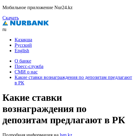
Мобильное приложение Nur24.kz
Скачать
ru
Қазақша
Русский
English
О банке
Пресс-служба
СМИ о нас
Какие ставки вознаграждения по депозитам предлагают
в РК
Какие ставки
вознаграждения по
депозитам предлагают в РК
Подробная информация на
lsm.kz