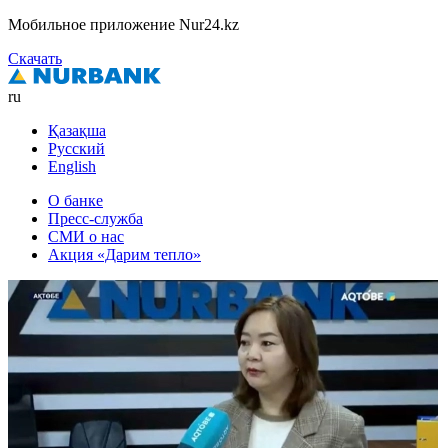
Мобильное приложение Nur24.kz
Скачать
ru
Қазақша
Русский
English
О банке
Пресс-служба
СМИ о нас
Акция «Дарим тепло»